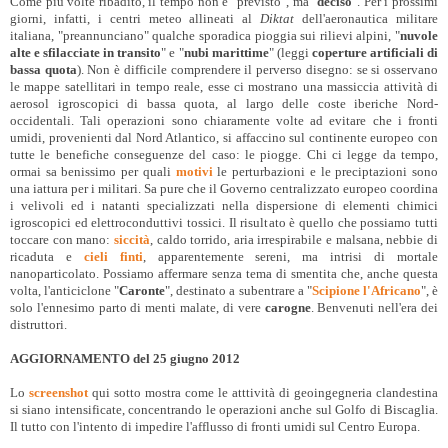
Come più volte ribadito, il tempo non è "previsto", ma "
deciso
". Per i prossimi
giorni, infatti, i centri meteo allineati al
Diktat
dell'aeronautica militare
italiana, "preannunciano" qualche sporadica pioggia sui rilievi alpini, "
nuvole
alte e sfilacciate in transito
" e "
nubi marittime
" (leggi
coperture artificiali di
bassa quota
). Non è difficile comprendere il perverso disegno: se si osservano
le mappe satellitari in tempo reale, esse ci mostrano una massiccia attività di
aerosol igroscopici di bassa quota, al largo delle coste iberiche Nord-
occidentali. Tali operazioni sono chiaramente volte ad evitare che i fronti
umidi, provenienti dal Nord Atlantico, si affaccino sul continente europeo con
tutte le benefiche conseguenze del caso: le piogge. Chi ci legge da tempo,
ormai sa benissimo per quali
motivi
le perturbazioni e le preciptazioni sono
una iattura per i militari. Sa pure che il Governo centralizzato europeo coordina
i velivoli ed i natanti specializzati nella dispersione di elementi chimici
igroscopici ed elettroconduttivi tossici. Il risultato è quello che possiamo tutti
toccare con mano:
siccità
, caldo torrido, aria irrespirabile e malsana, nebbie di
ricaduta e
cieli finti
, apparentemente sereni, ma intrisi di mortale
nanoparticolato. Possiamo affermare senza tema di smentita che, anche questa
volta, l'anticiclone "
Caronte
", destinato a subentrare a "
Scipione l'Africano
", è
solo l'ennesimo parto di menti malate, di vere
carogne
. Benvenuti nell'era dei
distruttori.
AGGIORNAMENTO del 25 giugno 2012
Lo
screenshot
qui sotto mostra come le atttività di geoingegneria clandestina
si siano intensificate, concentrando le operazioni anche sul Golfo di Biscaglia.
Il tutto con l'intento di impedire l'afflusso di fronti umidi sul Centro Europa.