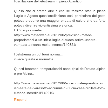
l’oscillazione del jet/stream in pieno Atlantico.
Quello che ci preme dire è che se fossimo stati in pieno
Luglio o Agosto quest’oscillazione così particolare del getto
poteva produrre una maggior ondata di calore che da forte
poteva divenire violentissima e storica.
ITCZ sopra media
http://www.meteoweb.eu/2012/06/previsioni-meteo-
prepariamoci-a-un-inizio-luglio-di-fuoco-arriva-unaltra-
vampata-africana-molto-intensa/140821/
l Jetstrema un po' fuori norma...
invece questa è normalità
Questi fenomeni temporaleschi sono tipici dell’estate alpina
e pre Alpina..
http://www.meteoweb.eu/2012/06/eccezionale-grandinata-
ieri-sera-nel-varesotto-accumuli-di-30cm-casa-crollata-foto-
e-video-incredibili/140910/
Rispondi