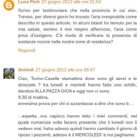
Luca Perti
27 giugno 2012 alle ore 01:54
Scrivo per testimoniare che nella provincia in cui vivo,
Treviso, per diversi giorni ho trovato l'aria irrespirabile come
descritto in questo articolo. In alcuni istanti ho temuto per la
mia salute, sentivo il mio respiro affannoso, l'aria come
priva d'ossigeno. C'è modo di verificare la presenza di
sostanze nocive nelle nostre zone di residenza?
Rispondi
AntimA
27 giugno 2012 alle ore 09:47
Ciao, Torino-Caselle stamattina dove sono gli aerei e le
strisciate ? tra lunedì e martedì hanno fatto uno schifo,
dandosi ALLA PAZZA GIOA e oggi non ci sono,
9:30 di mattina,
ennesima prova per chi si azzardasse a dire che sono b....
...aspetta...ora capisco..hanno letto i miei commenti, nel
quale numerose volte facevo presente che il lunedì non li
vedevo mai, haha adesso quindi hanno cambiato il giorno di
riposo i pezzenti, adesso è il MERCOLEDI' e noi paghiamo.