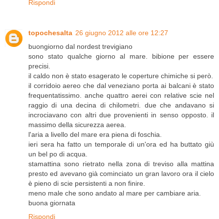
Rispondi
topochesalta
26 giugno 2012 alle ore 12:27
buongiorno dal nordest trevigiano
sono stato qualche giorno al mare. bibione per essere
precisi.
il caldo non è stato esagerato le coperture chimiche si però.
il corridoio aereo che dal veneziano porta ai balcani è stato
frequentatissimo. anche quattro aerei con relative scie nel
raggio di una decina di chilometri. due che andavano si
incrociavano con altri due provenienti in senso opposto. il
massimo della sicurezza aerea.
l'aria a livello del mare era piena di foschia.
ieri sera ha fatto un temporale di un'ora ed ha buttato giù
un bel po di acqua.
stamattina sono rietrato nella zona di treviso alla mattina
presto ed avevano già cominciato un gran lavoro ora il cielo
è pieno di scie persistenti a non finire.
meno male che sono andato al mare per cambiare aria.
buona giornata
Rispondi