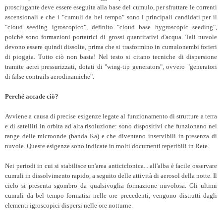
prosciugante deve essere eseguita alla base del cumulo, per sfruttare le correnti
ascensionali e che i "cumuli da bel tempo" sono i principali candidati per il
"cloud seeding igroscopico", definito "cloud base hygroscopic seeding",
poiché sono formazioni portatrici di grossi quantitativi d'acqua. Tali nuvole
devono essere quindi dissolte, prima che si trasformino in cumulonembi forieri
di pioggia. Tutto ciò non basta! Nel testo si citano tecniche di dispersione
tramite aerei pressurizzati, dotati di "wing-tip generators", ovvero "generatori
di false contrails aerodinamiche".
Perché accade ciò?
Avviene a causa di precise esigenze legate al funzionamento di strutture a terra
e di satelliti in orbita ad alta risoluzione: sono dispositivi che funzionano nel
range delle microonde (banda Ka) e che diventano inservibili in presenza di
nuvole. Queste esigenze sono indicate in molti documenti reperibili in Rete.
Nei periodi in cui si stabilisce un'area anticiclonica... all'alba è facile osservare
cumuli in dissolvimento rapido, a seguito delle attività di aerosol della notte. Il
cielo si presenta sgombro da qualsivoglia formazione nuvolosa. Gli ultimi
cumuli da bel tempo formatisi nelle ore precedenti, vengono distrutti dagli
elementi igroscopici dispersi nelle ore notturne.