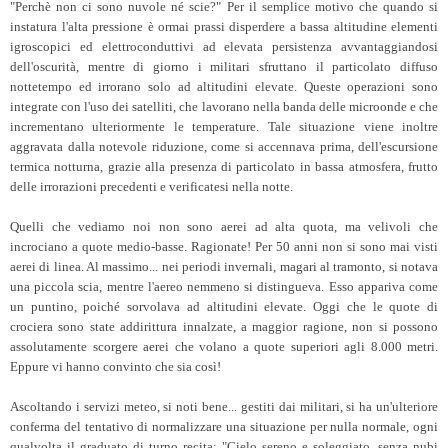
"Perchè non ci sono nuvole né scie?" Per il semplice motivo che quando si
instatura l'alta pressione è ormai prassi disperdere a bassa altitudine elementi
igroscopici ed elettroconduttivi ad elevata persistenza avvantaggiandosi
dell'oscurità, mentre di giorno i militari sfruttano il particolato diffuso
nottetempo ed irrorano solo ad altitudini elevate. Queste operazioni sono
integrate con l'uso dei satelliti, che lavorano nella banda delle microonde e che
incrementano ulteriormente le temperature. Tale situazione viene inoltre
aggravata dalla notevole riduzione, come si accennava prima, dell'escursione
termica notturna, grazie alla presenza di particolato in bassa atmosfera, frutto
delle irrorazioni precedenti e verificatesi nella notte.
Quelli che vediamo noi non sono aerei ad alta quota, ma velivoli che
incrociano a quote medio-basse. Ragionate! Per 50 anni non si sono mai visti
aerei di linea. Al massimo... nei periodi invernali, magari al tramonto, si notava
una piccola scia, mentre l'aereo nemmeno si distingueva. Esso appariva come
un puntino, poiché sorvolava ad altitudini elevate. Oggi che le quote di
crociera sono state addirittura innalzate, a maggior ragione, non si possono
assolutamente scorgere aerei che volano a quote superiori agli 8.000 metri.
Eppure vi hanno convinto che sia così!
Ascoltando i servizi meteo, si noti bene... gestiti dai militari, si ha un'ulteriore
conferma del tentativo di normalizzare una situazione per nulla normale, ogni
qualvolta il graduato di turno recita: "Cielo sereno e soleggiato, senza nubi