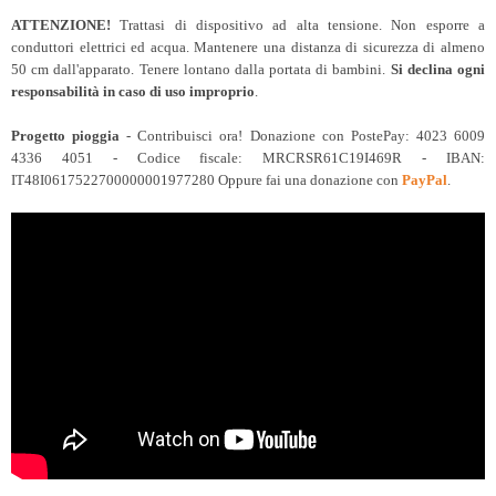
ATTENZIONE!
Trattasi di dispositivo ad alta tensione. Non esporre a
conduttori elettrici ed acqua. Mantenere una distanza di sicurezza di almeno
50 cm dall'apparato. Tenere lontano dalla portata di bambini.
Si declina ogni
responsabilità in caso di uso improprio
.
Progetto pioggia
- Contribuisci ora! Donazione con PostePay: 4023 6009
4336 4051 - Codice fiscale: MRCRSR61C19I469R - IBAN:
IT48I0617522700000001977280 Oppure fai una donazione con
PayPal
.