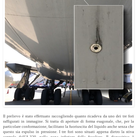
Il prelievo è stato effettuato raccogliendo quanto ricadeva da uno dei tre fori
raffigurati in immagine. Si tratta di aperture di forma esagonale, che, per la
particolare conformazione, facilitano la fuoriuscita del liquido anche senza che
questo sia espulso in pressione. I tre fori sono situati appena dietro la stiva
centrale dell'A-320, nella zona inferiore della fusoliera. Il dispositivo è