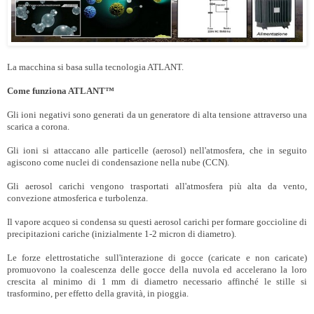
La macchina si basa sulla tecnologia ATLANT.
Come funziona ATLANT™
Gli ioni negativi sono generati da un generatore di alta tensione attraverso una
scarica a corona.
Gli ioni si attaccano alle particelle (aerosol) nell'atmosfera, che in seguito
agiscono come nuclei di condensazione nella nube (CCN).
Gli aerosol carichi vengono trasportati all'atmosfera più alta da vento,
convezione atmosferica e turbolenza.
Il vapore acqueo si condensa su questi aerosol carichi per formare goccioline di
precipitazioni cariche (inizialmente 1-2 micron di diametro).
Le forze elettrostatiche sull'interazione di gocce (caricate e non caricate)
promuovono la coalescenza delle gocce della nuvola ed accelerano la loro
crescita al minimo di 1 mm di diametro necessario affinché le stille si
trasformino, per effetto della gravità, in pioggia.