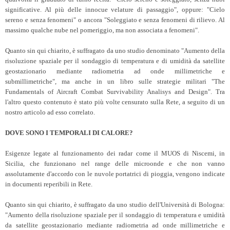
significative. Al più delle innocue velature di passaggio", oppure: "Cielo
sereno e senza fenomeni" o ancora "Soleggiato e senza fenomeni di rilievo. Al
massimo qualche nube nel pomeriggio, ma non associata a fenomeni".
Quanto sin qui chiarito, è suffragato da uno studio denominato "Aumento della
risoluzione spaziale per il sondaggio di temperatura e di umidità da satellite
geostazionario mediante radiometria ad onde millimetriche e
submillimetriche", ma anche in un libro sulle strategie militari "The
Fundamentals of Aircraft Combat Survivability Analisys and Design". Tra
l'altro questo contenuto è stato più volte censurato sulla Rete, a seguito di un
nostro articolo ad esso correlato.
DOVE SONO I TEMPORALI DI CALORE?
Esigenze legate al funzionamento dei radar come il MUOS di Niscemi, in
Sicilia, che funzionano nel range delle microonde e che non vanno
assolutamente d'accordo con le nuvole portatrici di pioggia, vengono indicate
in documenti reperibili in Rete.
Quanto sin qui chiarito, è suffragato da uno studio dell'Università di Bologna:
"Aumento della risoluzione spaziale per il sondaggio di temperatura e umidità
da satellite geostazionario mediante radiometria ad onde millimetriche e