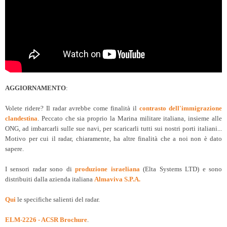
AGGIORNAMENTO
:
Volete ridere? Il radar avrebbe come finalità il
contrasto dell'immigrazione
clandestina
. Peccato che sia proprio la Marina militare italiana, insieme alle
ONG, ad imbarcarli sulle sue navi, per scaricarli tutti sui nostri porti italiani...
Motivo per cui il radar, chiaramente, ha altre finalità che a noi non è dato
sapere.
I sensori radar sono di
produzione israeliana
(Elta Systems LTD) e sono
distribuiti dalla azienda italiana
Almaviva S.P.A.
Qui
le specifiche salienti del radar.
ELM-2226 - ACSR Brochure
.