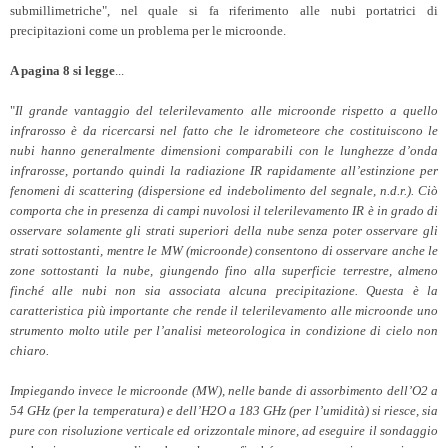
submillimetriche", nel quale si fa riferimento alle nubi portatrici di
precipitazioni come un problema per le microonde.
A pagina 8 si legge
...
"
Il grande vantaggio del telerilevamento alle microonde rispetto a quello
infrarosso è da ricercarsi nel fatto che le idrometeore che costituiscono le
nubi hanno generalmente dimensioni comparabili con le lunghezze d’onda
infrarosse, portando quindi la radiazione IR rapidamente all’estinzione per
fenomeni di scattering (dispersione ed indebolimento del segnale, n.d.r.). Ciò
comporta che in presenza di campi nuvolosi il telerilevamento IR è in grado di
osservare solamente gli strati superiori della nube senza poter osservare gli
strati sottostanti, mentre le MW (microonde) consentono di osservare anche le
zone sottostanti la nube, giungendo fino alla superficie terrestre, almeno
finché alle nubi non sia associata alcuna precipitazione. Questa è la
caratteristica più importante che rende il telerilevamento alle microonde uno
strumento molto utile per l’analisi meteorologica in condizione di cielo non
chiaro.
Impiegando invece le microonde (MW), nelle bande di assorbimento dell’O2 a
54 GHz (per la temperatura) e dell’H2O a 183 GHz (per l’umidità) si riesce, sia
pure con risoluzione verticale ed orizzontale minore, ad eseguire il sondaggio