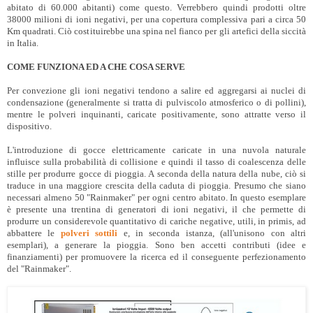
abitato di 60.000 abitanti) come questo. Verrebbero quindi prodotti oltre
38000 milioni di ioni negativi, per una copertura complessiva pari a circa 50
Km quadrati. Ciò costituirebbe una spina nel fianco per gli artefici della siccità
in Italia.
COME FUNZIONA ED A CHE COSA SERVE
Per convezione gli ioni negativi tendono a salire ed aggregarsi ai nuclei di
condensazione (generalmente si tratta di pulviscolo atmosferico o di pollini),
mentre le polveri inquinanti, caricate positivamente, sono attratte verso il
dispositivo.
L'introduzione di gocce elettricamente caricate in una nuvola naturale
influisce sulla probabilità di collisione e quindi il tasso di coalescenza delle
stille per produrre gocce di pioggia. A seconda della natura della nube, ciò si
traduce in una maggiore crescita della caduta di pioggia. Presumo che siano
necessari almeno 50 "Rainmaker" per ogni centro abitato. In questo esemplare
è presente una trentina di generatori di ioni negativi, il che permette di
produrre un considerevole quantitativo di cariche negative, utili, in primis, ad
abbattere le
polveri sottili
e, in seconda istanza, (all'unisono con altri
esemplari), a generare la pioggia. Sono ben accetti contributi (idee e
finanziamenti) per promuovere la ricerca ed il conseguente perfezionamento
del "Rainmaker".