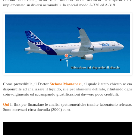
implementato su diversi aeromobili. In special modo A-320 ed A-319.
Come prevedibile, il Dottor
Stefano Montanari
, al quale è stato chiesto se era
disponibile ad analizzare il liquido, si è
prontamente defilato
, rifiutando ogni
coinvolgimento ed accampando giustificazioni davvero poco credibili.
Qui
il link per finanziare le analisi spettrometriche tramite laboratorio referato.
Sono necessari circa duemila (2000) euro.