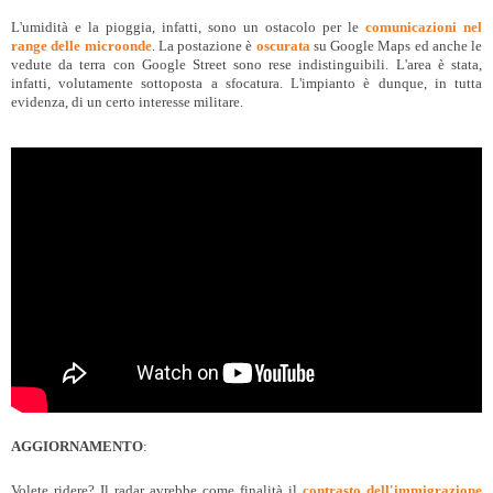
L'umidità e la pioggia, infatti, sono un ostacolo per le
comunicazioni nel
range delle microonde
. La postazione è
oscurata
su Google Maps ed anche le
vedute da terra con Google Street sono rese indistinguibili. L'area è stata,
infatti, volutamente sottoposta a sfocatura. L'impianto è dunque, in tutta
evidenza, di un certo interesse militare.
AGGIORNAMENTO
:
Volete ridere? Il radar avrebbe come finalità il
contrasto dell'immigrazione