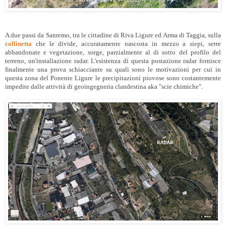
A due passi da Sanremo, tra le cittadine di Riva Ligure ed Arma di Taggia, sulla
collinetta
che le divide, accuratamente nascosta in mezzo a siepi, serre
abbandonate e vegetazione, sorge, parzialmente al di sotto del profilo del
terreno, un'installazione radar. L'esistenza di questa postazione radar fornisce
finalmente una prova schiacciante su quali sono le motivazioni per cui in
questa zona del Ponente Ligure le precipitazioni piovose sono costantemente
impedite dalle attività di geoingegneria clandestina aka "scie chimiche".