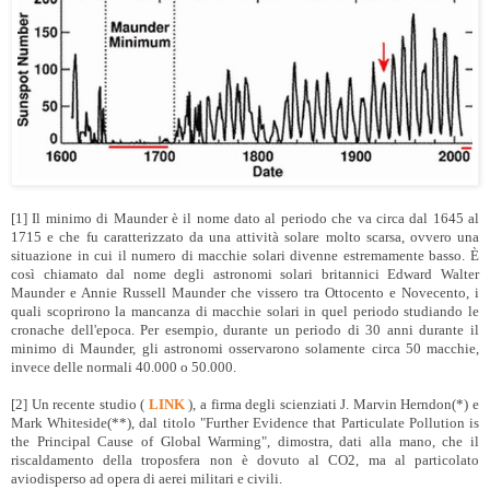
[1] Il minimo di Maunder è il nome dato al periodo che va circa dal 1645 al
1715 e che fu caratterizzato da una attività solare molto scarsa, ovvero una
situazione in cui il numero di macchie solari divenne estremamente basso. È
così chiamato dal nome degli astronomi solari britannici Edward Walter
Maunder e Annie Russell Maunder che vissero tra Ottocento e Novecento, i
quali scoprirono la mancanza di macchie solari in quel periodo studiando le
cronache dell'epoca. Per esempio, durante un periodo di 30 anni durante il
minimo di Maunder, gli astronomi osservarono solamente circa 50 macchie,
invece delle normali 40.000 o 50.000.
[2] Un recente studio (
LINK
), a firma degli scienziati J. Marvin Herndon(*) e
Mark Whiteside(**), dal titolo "Further Evidence that Particulate Pollution is
the Principal Cause of Global Warming", dimostra, dati alla mano, che il
riscaldamento della troposfera non è dovuto al CO2, ma al particolato
aviodisperso ad opera di aerei militari e civili.