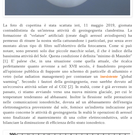
La foto di copertina è stata scattata ieri, 11 maggio 2019, giornata
contraddistinta da un'intensa attività di geoingegneria clandestina. La
formazione di "velature" artificiali (create dagli aerosol aviodispersi) ha
permesso di ritrarre la nostra stella catturandone i particolari, pur senza aver
montato alcun tipo di filtro sull'obiettivo della fotocamera. Come si può
notare, sono presenti solo due piccole macchie solari, il che è indice della
bassissima attività del Sole. Questa condizione è definita "minimo di Maunder"
[1]. E' palese che, in una situazione come quella attuale, che ricalca
perfettamente quanto avvenne a nel XVII secolo, è fraudolento proporre
all'opinione pubblica di frapporre uno schermo di particelle di alluminio e
vetro (solar radiation management) per contrastare un
inesistente
"global
warming". Secondo i fautori della geoingegneria, esso sarebbe dovuto ad
un'eccessiva attività solare ed al CO2 [2]. In realtà, come è già avvenuto in
passato, ci stiamo avviando verso una nuova miniera glaciale, per cui le
temperature tenderanno ad abbassarsi. Inoltre la flessione nelle prestazioni
nelle comunicazioni ionosferiche, dovuta ad un abbassamento dell'energia
elettromagnetica proveniente dal sole, fornisce un'indiretta indicazione per
quanto concerne le attività di geoingegneria. In realtà le operazioni di aerosol
sono finalizzate al mantenimento di una coltre elettroconduttiva, utile a
bilanciare la diminuzione di efficienza dello strato ionosferico.