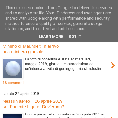
This site uses cookies from Google to deliver its services
and to analyze traffic. Your IP address and user-agent are
shared with Google along with performance and security
metrics to ensure quality of service, generate usage
statistics, and to detect and address abuse.
LEARN MORE
GOT IT
domenica 12 maggio 2019
Minimo di Maunder: in arrivo
una mini era glaciale
›
La foto di copertina è stata scattata ieri, 11
maggio 2019, giornata contraddistinta da
un'intensa attività di geoingegneria clandestin...
18 commenti:
sabato 27 aprile 2019
Nessun aereo il 26 aprile 2019
sul Ponente Ligure. Dov'erano?
Buona parte della giornata del 26 aprile 2019 è