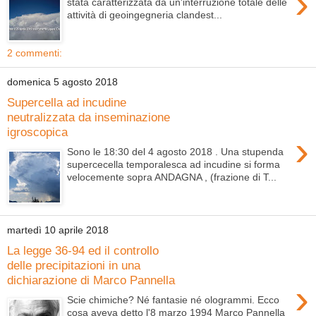
›
stata caratterizzata da un'interruzione totale delle
attività di geoingegneria clandest...
2 commenti:
domenica 5 agosto 2018
Supercella ad incudine
neutralizzata da inseminazione
igroscopica
›
Sono le 18:30 del 4 agosto 2018 . Una stupenda
supercecella temporalesca ad incudine si forma
velocemente sopra ANDAGNA , (frazione di T...
martedì 10 aprile 2018
La legge 36-94 ed il controllo
delle precipitazioni in una
dichiarazione di Marco Pannella
›
Scie chimiche? Né fantasie né ologrammi. Ecco
cosa aveva detto l'8 marzo 1994 Marco Pannella