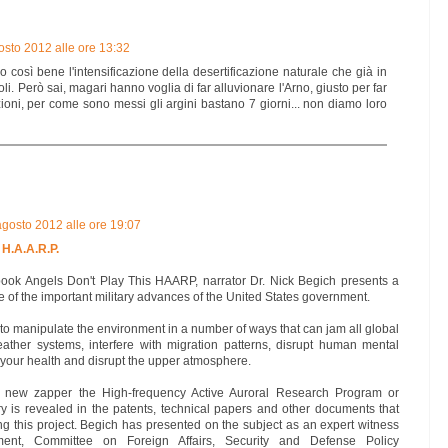
osto 2012 alle ore 13:32
o così bene l'intensificazione della desertificazione naturale che già in
i. Però sai, magari hanno voglia di far alluvionare l'Arno, giusto per far
zioni, per come sono messi gli argini bastano 7 giorni... non diamo loro
agosto 2012 alle ore 19:07
 H.A.A.R.P.
book Angels Don't Play This HAARP, narrator Dr. Nick Begich presents a
 of the important military advances of the United States government.
to manipulate the environment in a number of ways that can jam all global
ather systems, interfere with migration patterns, disrupt human mental
 your health and disrupt the upper atmosphere.
his new zapper the High-frequency Active Auroral Research Program or
y is revealed in the patents, technical papers and other documents that
g this project. Begich has presented on the subject as an expert witness
ment, Committee on Foreign Affairs, Security and Defense Policy