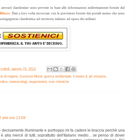
i aerosol clandestine sono previste in base alle informazioni indirettamente fornite dal
ilitare
. Dati a loro volta incrociati con le previsioni fornite dai portali meteo che sono
oingegneria clandestina sul territorio italiano ad opera dei militari.
coledì, agosto 15, 2012
ne di regime
,
Governo Monti
,
guerra ambientale
,
il meteo.it
,
jet streams
,
olive
,
meteorologi
,
negazionisti
,
scie chimiche
 alle ore 13:09
o è decisamente illuminante e purtroppo mi fa cadere le braccia perchè una
 alla mercé di tutti, soprattutto dell'Italiano medio... se penso di dover