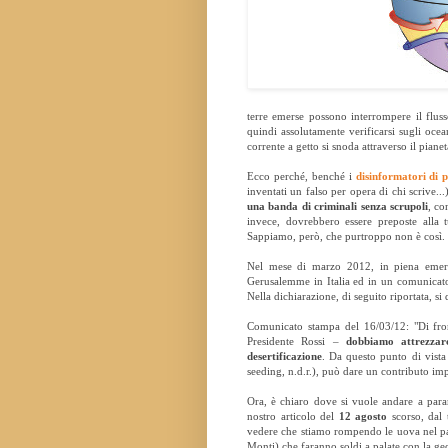
terre emerse possono interrompere il fluss
quindi assolutamente verificarsi sugli oce
corrente a getto si snoda attraverso il pian
Ecco perché, benché i
disinformatori di p
inventati un falso per opera di chi scrive..
una banda di criminali senza scrupoli
, c
invece, dovrebbero essere preposte alla tu
Sappiamo, però, che purtroppo non è così.
Nel mese di marzo 2012, in piena emerge
Gerusalemme in Italia ed in un comunicato 
Nella dichiarazione, di seguito riportata, si
Comunicato stampa del 16/03/12: "Di fron
Presidente Rossi –
dobbiamo attrezzar
desertificazione
. Da questo punto di vista 
seeding, n.d.r.), può dare un contributo im
Ora, è chiaro dove si vuole andare a parar
nostro articolo del
12 agosto
scorso, dal t
vedere che stiamo rompendo le uova nel pan
Monti) che faranno soldi a palate con la ge