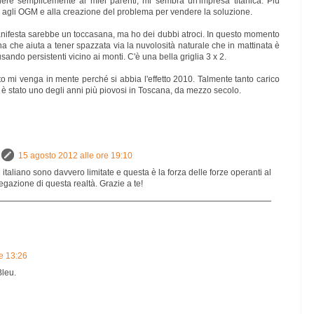
re semplicemente ai miei parenti, mi sembra un'impresa titanica. Più
iva agli OGM e alla creazione del problema per vendere la soluzione.
anifesta sarebbe un toccasana, ma ho dei dubbi atroci. In questo momento
na che aiuta a tener spazzata via la nuvolosità naturale che in mattinata è
usando persistenti vicino ai monti. C'è una bella griglia 3 x 2.
o mi venga in mente perché si abbia l'effetto 2010. Talmente tanto carico
è stato uno degli anni più piovosi in Toscana, da mezzo secolo.
15 agosto 2012 alle ore 19:10
n italiano sono davvero limitate e questa è la forza delle forze operanti al
egazione di questa realtà. Grazie a te!
e 13:26
Bleu.