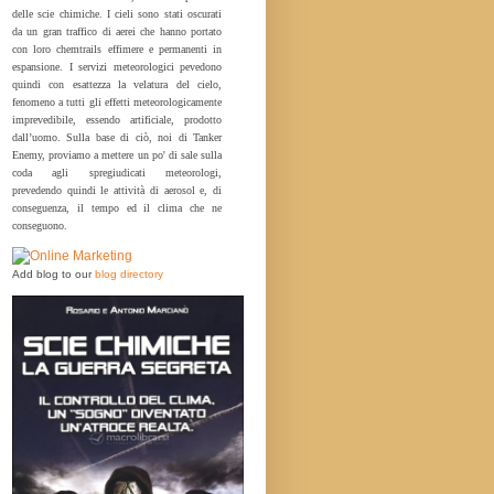
delle scie chimiche. I cieli sono stati oscurati
da un gran traffico di aerei che hanno portato
con loro chemtrails effimere e permanenti in
espansione. I servizi meteorologici pevedono
quindi con esattezza la velatura del cielo,
fenomeno a tutti gli effetti meteorologicamente
imprevedibile, essendo artificiale, prodotto
dall’uomo. Sulla base di ciò, noi di Tanker
Enemy, proviamo a mettere un po' di sale sulla
coda agli spregiudicati meteorologi,
prevedendo quindi le attività di aerosol e, di
conseguenza, il tempo ed il clima che ne
conseguono.
Add blog to our
blog directory