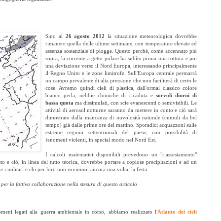
Sino al
26 agosto 2012
la situazione meteorologica dovrebbe
rimanere quella delle ultime settimane, con temperature elevate ed
assenza sostanziale di piogge. Questo perché, come accennato più
sopra, la corrente a getto polare ha subìto prima una rottura e poi
una deviazione verso il Nord Europa, interessando principalmente
il Regno Unito e le zone limitrofe. Sull'Europa centrale permarrà
un campo prevalente di alta pressione che non faciliterà di certo le
cose. Avremo quindi cieli di plastica, dall'ormai classico colore
bianco perla, nebbie chimiche di ricaduta e
sorvoli diurni di
bassa quota
ma dissimulati, con scie evanescenti o semivisibili. Le
attività di aerosol notturne saranno da mettere in conto e ciò sarà
dimostrato dalla mancanza di nuvolosità naturale (cumuli da bel
tempo) già dalle prime ore del mattino. Sporadici acquazzoni sulle
estreme regioni settentrionali del paese, con possibilità di
fenomeni violenti, in special modo nel Nord Est.
I calcoli matematici disponibili prevedono un "riassestamento"
sto e ciò, in linea del tutto teorica, dovrebbe portare a copiose precipitazioni e ad un
 i militari e chi per loro non rovinino, ancora una volta, la festa.
er la fattiva collaborazione nella stesura di questo articolo
ni legati alla guerra ambientale in corso, abbiamo realizzato l'
Atlante dei cieli