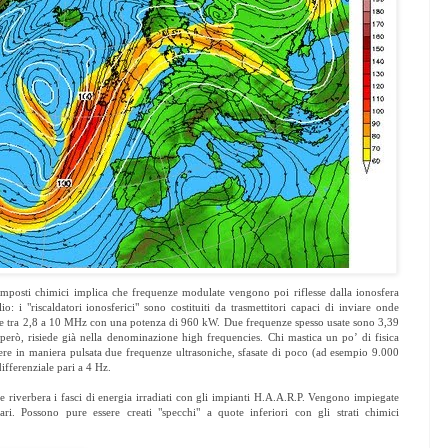
mposti chimici implica che frequenze modulate vengono poi riflesse dalla ionosfera
: i "riscaldatori ionosferici" sono costituiti da trasmettitori capaci di inviare onde
se tra 2,8 a 10 MHz con una potenza di 960 kW. Due frequenze spesso usate sono 3,39
rò, risiede già nella denominazione high frequencies. Chi mastica un po’ di fisica
ere in maniera pulsata due frequenze ultrasoniche, sfasate di poco (ad esempio 9.000
ifferenziale pari a 4 Hz.
riverbera i fasci di energia irradiati con gli impianti H.A.A.R.P. Vengono impiegate
tari. Possono pure essere creati "specchi" a quote inferiori con gli strati chimici