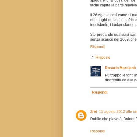
spiegare una cosa del gene
facile capire la parte relat
Il 26 Agosto così come si m
non paghi della bolla africa
inesistente, i tanker stanno 
Sto pregando qualsiasi sant
senza scarico nel 2009, che 
Rispondi
Risposte
Rosario Marcianò
Purtroppo le fonti i
discredito ed alla n
Rispondi
Zret
15 agosto 2012 alle or
Dubito che pioverà, Baloon
Rispondi