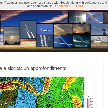
 Your IP address and user-agent are shared with Google along with performance and se
and address abuse.
Learn More
Got it
te e siccità: un approfondimento