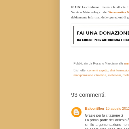
NOTA
: Le condizioni meteo e le attività d
Servizio Meteorologico dell'
Aeronautica M
debitamente informati delle operazioni di ge
Pubblicato da
Rosario Marcianò
alle
mer
Etichette:
correnti a getto
,
disinformazio
manipolazione climatica
,
meteoam
,
mete
93 commenti:
BaloonBleu
15 agosto 2012
Grazie per la citazione :)
La prima parte dell'articol
simile argomentazione non è