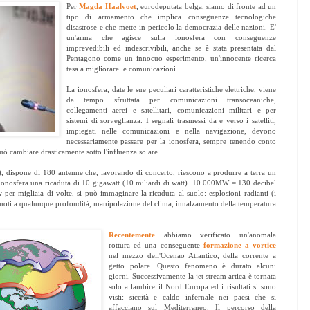
Per
Magda Haalvoet
, eurodeputata belga, siamo di fronte ad un
tipo di armamento che implica conseguenze tecnologiche
disastrose e che mette in pericolo la democrazia delle nazioni. E'
un'arma che agisce sulla ionosfera con conseguenze
imprevedibili ed indescrivibili, anche se è stata presentata dal
Pentagono come un innocuo esperimento, un'innocente ricerca
tesa a migliorare le comunicazioni...
La ionosfera, date le sue peculiari caratteristiche elettriche, viene
da tempo sfruttata per comunicazioni transoceaniche,
collegamenti aerei e satellitari, comunicazioni militari e per
sistemi di sorveglianza. I segnali trasmessi da e verso i satelliti,
impiegati nelle comunicazioni e nella navigazione, devono
necessariamente passare per la ionosfera, sempre tenendo conto
può cambiare drasticamente sotto l'influenza solare.
, dispone di 180 antenne che, lavorando di concerto, riescono a produrre a terra un
 ionosfera una ricaduta di 10 gigawatt (10 miliardi di watt). 10.000MW = 130 decibel
per migliaia di volte, si può immaginare la ricaduta al suolo: esplosioni radianti (i
erremoti a qualunque profondità, manipolazione del clima, innalzamento della temperatura
Recentemente
abbiamo verificato un'anomala
rottura ed una conseguente
formazione a vortice
nel mezzo dell'Ocenao Atlantico, della corrente a
getto polare. Questo fenomeno è durato alcuni
giorni. Successivamente la jet stream artica è tornata
solo a lambire il Nord Europa ed i risultati si sono
visti: siccità e caldo infernale nei paesi che si
affacciano sul Mediterraneo. Il percorso della