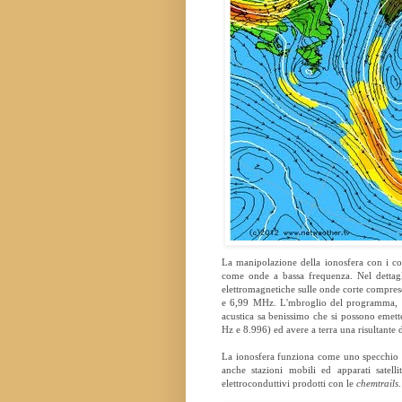
La manipolazione della ionosfera con i co
come onde a bassa frequenza. Nel dettaglio
elettromagnetiche sulle onde corte compre
e 6,99 MHz. L'mbroglio del programma, pe
acustica sa benissimo che si possono emett
Hz e 8.996) ed avere a terra una risultante d
La ionosfera funziona come uno specchio e 
anche stazioni mobili ed apparati satelli
elettroconduttivi prodotti con le
chemtrails
.