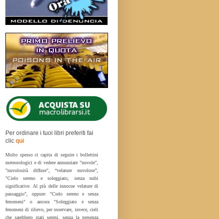
Per ordinare i tuoi libri preferiti fai
clic
qui
Molto spesso ci capita di seguire i bollettini
meteorologici e di vedere annunziate "nuvole",
"nuvolosità diffuse", “velature nuvolose”,
"Cielo sereno e soleggiato, senza nubi
significative. Al più delle innocue velature di
passaggio", oppure: "Cielo sereno e senza
fenomeni" o ancora "Soleggiato e senza
fenomeni di rilievo, per osservare, invece, cieli
che sarebbero stati sereni, senza la presenza