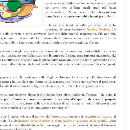
corrente a getto influisce direttamente sulle direzioni
dei venti che soffiano negli strati più bassi
dell'atmosfera. Sono venti che
trasportano
l'umidità
e che
generano nubi
e
fronti perturbati
.
I fattori che incidono sulla jet stream sono
la
presenza di terre emerse
e l'
effetto Coriolis
. Le
o della corrente a getto attraverso l'attrito e differenze di temperatura. Ciò non può
ani, in condizioni normali! La rotazione della Terra accentua questi fenomeni. Così la
eta al pari di un fiume con molti meandri, prima che esso raggiunga il mare.
rofessione
neghino che tale circostanza sia mai occorsa (anzi, essi addirittura si sono
.), noi insistiamo con l'affermare che
il tempo ed il clima sono tutt'ora manipolati da
on
obiettivi ben precisi
e
con la piena collaborazione delle autorità governative
che,
tela dell'ambiente, della salute dei cittadini e della stabilità economica dei paesi.
nza siccità, il presidente della Regione Toscana ha incontrato l’ambasciatore di
stampa ha ventilato una futura collaborazione con Israele per risolvere il problema.
 decanta il
know how
tecnologico di Israele per affrontare le emergenze idriche.
te ai cambiamenti climatici che hanno forti effetti anche in Toscana – ha detto il
ci per affrontare nuove situazioni di scarsità d’acqua e di vera e propria
lo stato di Israele, forte delle sue esperienze di sottrazione di terra al deserto (cloud
portante anche a livello di innovazione tecnologica”.
e ed è anche evidente il motivo del feroce accanimento dei negazionisti, rispetto al
itolo "
La deviazione della corrente a getto polare è la causa della siccità
". Vuoi
iere ai nuovi affaristi (banchieri, maneggioni e loro rappresentanti come il Governo
oingegneria legalizzata?