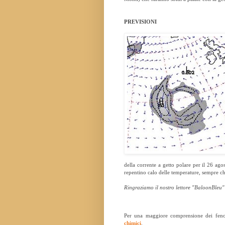
PREVISIONI
della corrente a getto polare per il 26 ago
repentino calo delle temperature, sempre che
Ringraziamo il nostro lettore "BaloonBleu" p
Per una maggiore comprensione dei fenome
chimici
.