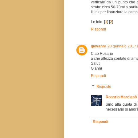
verticale da un punto che p
strato: circa 50-70mt a partire 
Il link per finanziare la ca
Le foto: [
1
] [
2
]
Rispondi
giovanni
23 gennaio 2017 a
Ciao Rosario
a che altezza contate di arr
Saluti
Gianni
Rispondi
Risposte
Rosario Marcianò
Sino alla quota di
necessario si andrà 
Rispondi