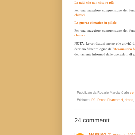
Le nubi che non ci sono più
Per una maggiore comprensione dei fenome
chimici
.
La guerra climatica in pillole
Per una maggiore comprensione dei fenome
chimici
.
NOTA
: Le condizioni meteo e le attività d
Servizio Meteorologico dell'
Aeronautica M
debitamente informati delle operazioni di ge
Pubblicato da
Rosario Marcianò
alle
ven
Etichette:
DJI Drone Phantom 4
,
drone
,
24 commenti:
MASSIMO
21 gennaio 2017