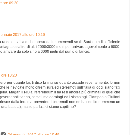
e ore 09:20
gennaio 2017 alle ore 10:16
in rateo di salita o di discesa da innumerevoli scali. Sarà quindi sufficiente
ontagna e salire di altri 2000/3000 metri per arrivare agevolmente a 6000.
ò arrivare da solo sino a 6000 metri dal punto di lancio.
 ore 10:23
vero per quanto fai, ti dico la mia su quanto accade recentemente. Io non
e le nevicate molto oltremisura ed i terremoti sull'Italia di oggi siano fatti
erla. Magari il NO al referendum li ha resi ancora più criminali di quel che
i governannti sanno, come i meteorologi ed i sismologi. Giampaolo Giuliani
uoriesce dalla terra sa prevedere i terremoti non ne ha sentito nemmeno un
una battuta), ma se parla....ci siamo capiti no?
24 gennaio 2017 alle ore 10:49