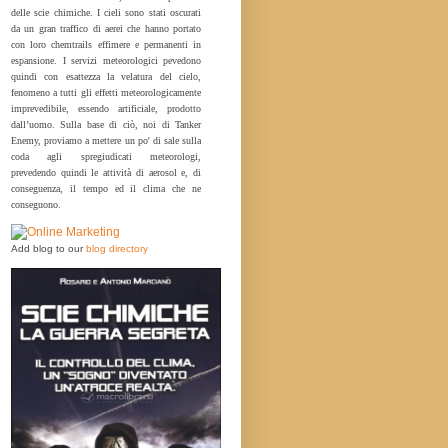
delle scie chimiche. I cieli sono stati oscurati
da un gran traffico di aerei che hanno portato
con loro chemtrails effimere e permanenti in
espansione. I servizi meteorologici pevedono
quindi con esattezza la velatura del cielo,
fenomeno a tutti gli effetti meteorologicamente
imprevedibile, essendo artificiale, prodotto
dall’uomo. Sulla base di ciò, noi di Tanker
Enemy, proviamo a mettere un po' di sale sulla
coda agli spregiudicati meteorologi,
prevedendo quindi le attività di aerosol e, di
conseguenza, il tempo ed il clima che ne
conseguono.
Add blog to our
blog directory