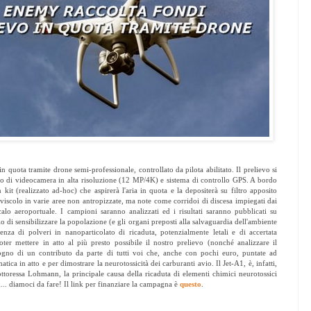
 quota tramite drone semi-professionale, controllato da pilota abilitato. Il prelievo si
ito di videocamera in alta risoluzione (12 MP/4K) e sistema di controllo GPS. A bordo
it (realizzato ad-hoc) che aspirerà l'aria in quota e la depositerà su filtro apposito
lviscolo in varie aree non antropizzate, ma note come corridoi di discesa impiegati dai
alo aeroportuale. I campioni saranno analizzati ed i risultati saranno pubblicati su
i sensibilizzare la popolazione (e gli organi preposti alla salvaguardia dell'ambiente
enza di polveri in nanoparticolato di ricaduta, potenzialmente letali e di accertata
ter mettere in atto al più presto possibile il nostro prelievo (nonché analizzare il
sogno di un contributo da parte di tutti voi che, anche con pochi euro, puntate ad
matica in atto e per dimostrare la neurotossicità dei carburanti avio. Il Jet-A1, è, infatti,
ottoressa Lohmann, la principale causa della ricaduta di elementi chimici neurotossici
... diamoci da fare! Il link per finanziare la campagna è
questo
.