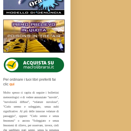
Per ordinare i tuoi libri preferiti fai
clic
qui
Molto spesso ci capita di seguire i bollettini
meteorologici e di vedere annunziate "nuvole",
"nuvolosità diffuse", “velature nuvolose”,
"Cielo sereno e soleggiato, senza nubi
significative. Al più delle innocue velature di
passaggio", oppure: "Cielo sereno e senza
fenomeni" o ancora "Soleggiato e senza
fenomeni di rilievo, per osservare, invece, cieli
che sarebbero stati sereni, senza la presenza