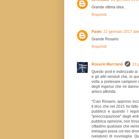
Grande ottima idea ..
Rispondi
Paolo
22 gennaio 2017 alle
Grande Rosario
Rispondi
Rosario Marcianò
23 
Questo post è indirizzato ai
e gli altri venduti che, in q
volta a prelevare campioni 
degli ingenui che mi danno 
amico attivista.
"Ciao Rosario, approvo inco
ti dico che nel 2015 ho fat
pubblico e quando i regola
"preoccupazione" degli enti
pubblica opinione, non trova
cittadino qualsiasi che venis
immagini prese col mio drone
(velature) di nuvolaglia. Q