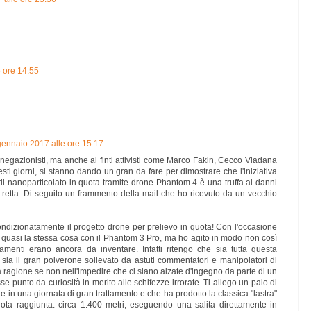
 ore 14:55
gennaio 2017 alle ore 15:17
 negazionisti, ma anche ai finti attivisti come Marco Fakin, Cecco Viadana
uesti giorni, si stanno dando un gran da fare per dimostrare che l'iniziativa
di nanoparticolato in quota tramite drone Phantom 4 è una truffa ai danni
retta. Di seguito un frammento della mail che ho ricevuto da un vecchio
ndizionatamente il progetto drone per prelievo in quota! Con l'occasione
to quasi la stessa cosa con il Phantom 3 Pro, ma ho agito in modo non così
menti erano ancora da inventare. Infatti ritengo che sia tutta questa
 sia il gran polverone sollevato da astuti commentatori e manipolatori di
 ragione se non nell'impedire che ci siano alzate d'ingegno da parte di un
se punto da curiosità in merito alle schifezze irrorate. Ti allego un paio di
 in una giornata di gran trattamento e che ha prodotto la classica "lastra"
uota raggiunta: circa 1.400 metri, eseguendo una salita direttamente in