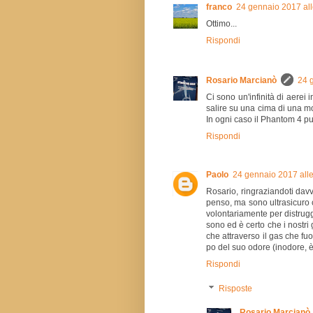
franco
24 gennaio 2017 all
Ottimo...
Rispondi
Rosario Marcianò
24 
Ci sono un'infinità di aerei 
salire su una cima di una m
In ogni caso il Phantom 4 pu
Rispondi
Paolo
24 gennaio 2017 alle
Rosario, ringraziandoti dav
penso, ma sono ultrasicuro ch
volontariamente per distrugg
sono ed è certo che i nostr
che attraverso il gas che f
po del suo odore (inodore, è 
Rispondi
Risposte
Rosario Marcianò