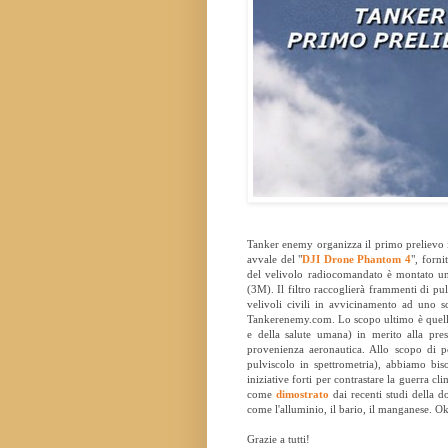
Tanker enemy organizza il primo prelievo in
avvale del "
DJI Drone Phantom 4
", forn
del velivolo radiocomandato è montato un k
(3M). Il filtro raccoglierà frammenti di pu
velivoli civili in avvicinamento ad uno sc
Tankerenemy.com. Lo scopo ultimo è quello d
e della salute umana) in merito alla pres
provenienza aeronautica. Allo scopo di po
pulviscolo in spettrometria), abbiamo bi
iniziative forti per contrastare la guerra cli
come
dimostrato
dai recenti studi della d
come l'alluminio, il bario, il manganese. Ok
Grazie a tutti!