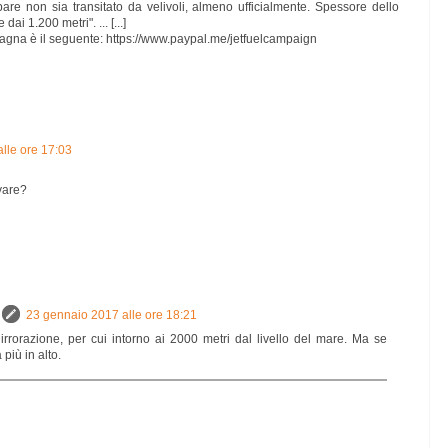
are non sia transitato da velivoli, almeno ufficialmente. Spessore dello
dai 1.200 metri". ... [...]
mpagna è il seguente: https://www.paypal.me/jetfuelcampaign
lle ore 17:03
ivare?
23 gennaio 2017 alle ore 18:21
 irrorazione, per cui intorno ai 2000 metri dal livello del mare. Ma se
più in alto.