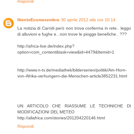
Rispondi
NienteEcomesembra
30 aprile 2012 alle ore 10:14
La notizia di Carridi però non trova conferma in rete.. leggo
di alluvioni e fughe e...non trove le piogge benefiche.. ???
http://africa-live.de/index.php?
option=com_content&task=view&id=4479&Itemid=1
http://www.n-tv.de/mediathek/bilderserien/politik/Am-Horn-
von-Afrika-verhungern-die-Menschen-article3852231.html
UN ARTICOLO CHE RIASSUME LE TECHNICHE DI
MODIFICAZIONI DEL METEO
http://allafrica.com/stories/201204220146.html
Rispondi