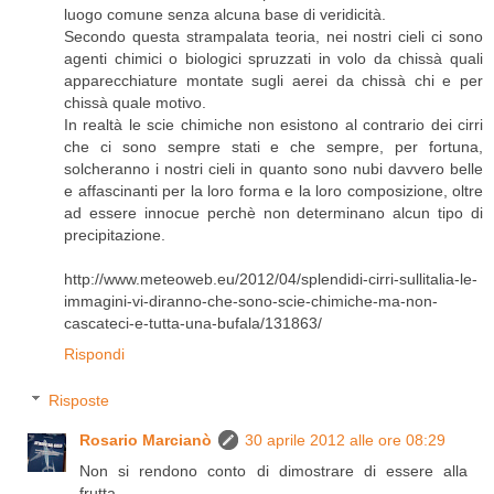
luogo comune senza alcuna base di veridicità.
Secondo questa strampalata teoria, nei nostri cieli ci sono
agenti chimici o biologici spruzzati in volo da chissà quali
apparecchiature montate sugli aerei da chissà chi e per
chissà quale motivo.
In realtà le scie chimiche non esistono al contrario dei cirri
che ci sono sempre stati e che sempre, per fortuna,
solcheranno i nostri cieli in quanto sono nubi davvero belle
e affascinanti per la loro forma e la loro composizione, oltre
ad essere innocue perchè non determinano alcun tipo di
precipitazione.
http://www.meteoweb.eu/2012/04/splendidi-cirri-sullitalia-le-
immagini-vi-diranno-che-sono-scie-chimiche-ma-non-
cascateci-e-tutta-una-bufala/131863/
Rispondi
Risposte
Rosario Marcianò
30 aprile 2012 alle ore 08:29
Non si rendono conto di dimostrare di essere alla
frutta.