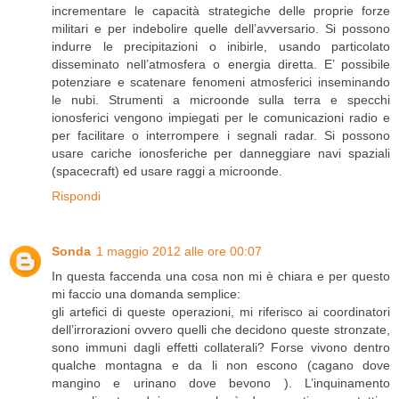
incrementare le capacità strategiche delle proprie forze
militari e per indebolire quelle dell’avversario. Si possono
indurre le precipitazioni o inibirle, usando particolato
disseminato nell’atmosfera o energia diretta. E’ possibile
potenziare e scatenare fenomeni atmosferici inseminando
le nubi. Strumenti a microonde sulla terra e specchi
ionosferici vengono impiegati per le comunicazioni radio e
per facilitare o interrompere i segnali radar. Si possono
usare cariche ionosferiche per danneggiare navi spaziali
(spacecraft) ed usare raggi a microonde.
Rispondi
Sonda
1 maggio 2012 alle ore 00:07
In questa faccenda una cosa non mi è chiara e per questo
mi faccio una domanda semplice:
gli artefici di queste operazioni, mi riferisco ai coordinatori
dell’irrorazioni ovvero quelli che decidono queste stronzate,
sono immuni dagli effetti collaterali? Forse vivono dentro
qualche montagna e da li non escono (cagano dove
mangino e urinano dove bevono ). L’inquinamento