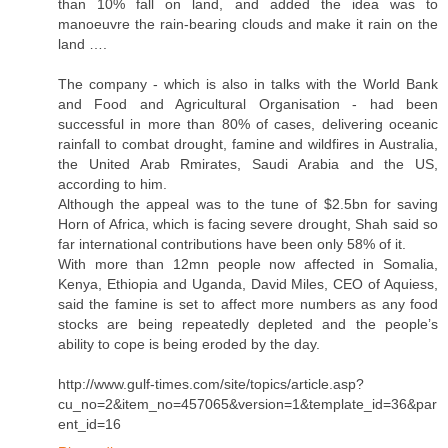
than 10% fall on land, and added the idea was to
manoeuvre the rain-bearing clouds and make it rain on the
land ….
The company - which is also in talks with the World Bank
and Food and Agricultural Organisation - had been
successful in more than 80% of cases, delivering oceanic
rainfall to combat drought, famine and wildfires in Australia,
the United Arab Rmirates, Saudi Arabia and the US,
according to him.
Although the appeal was to the tune of $2.5bn for saving
Horn of Africa, which is facing severe drought, Shah said so
far international contributions have been only 58% of it.
With more than 12mn people now affected in Somalia,
Kenya, Ethiopia and Uganda, David Miles, CEO of Aquiess,
said the famine is set to affect more numbers as any food
stocks are being repeatedly depleted and the people’s
ability to cope is being eroded by the day.
http://www.gulf-times.com/site/topics/article.asp?
cu_no=2&item_no=457065&version=1&template_id=36&par
ent_id=16