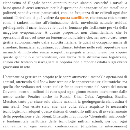
clandestina ed illegale hanno ottenuto nuovo slancio, cosicché i sorvoli a
bassa quota di aerei attrezzati per la dispersione di nanoparticolato metallico e
polimeri, sono diventati parossistici, con una frequenza di tre velivoli ogni due
minuti. Il risultato si può vedere da
questa satellitare
, che mostra chiaramente
come i tankers mirino all'eliminazione della nuvolosità naturale residua,
privilegiando il mare, laddove le nubi si formano più facilmente per via della
maggiore evaporazione. A questo proposito, non dimentichiamo che le
operazioni di aerosol sono un fenomeno mondiale e che, nel nostro caso, sono
gestite autonomamente dalle autorità italiane, le quali si occupano anche di
arruolare, finanziare, addestrare, coordinare, tutelare nelle sedi opportune una
masnada di individui senza scrupoli, impiegati a tempo pieno per coprire
questo genocidio e per screditare, con l'arma della diffamazione legalizzata,
coloro che tentano di risvegliare la popolazione e renderla edotta sugli eventi
gravissimi in atto.
L'aeronautica gestisce in proprio (e le copre attraverso i meteo) le operazioni di
aerosol, ottenendo sì il
know how
tecnico e le apparecchiature elettroniche, ma
quello che vediamo nei nostri cieli è farina interamente del sacco del nostro
Governo, mentre i milioni di euro spesi ogni giorno escono interamente dalle
nostre tasche. Peraltro anche in Russia, Cina, Cuba, Argentina, Brasile,
Messico, tanto per citare solo alcune nazioni, la geoingegneria clandestina è
una realtà. Non esiste stato che, una volta abbia acquisito le necessarie
tecnologie, non adoperi questo sistema di controllo militare, di avvelenamento
della popolazione e dei biomi. Oltretutto il connubio "chemtrails+microonde"
è fondamentale nell'ottica delle tecnologie militari attuali, per cui ogni
aeronautica ed ogni esercito contemporanei (digitalmente interconnessi)