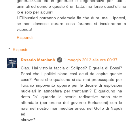
generalizzato ed in generale è degenerativo per tutti -
animali ed uomo e questo è un fatto, ma forse quest’ultimo
lo è solo per alcuni?
I Filibustieri potranno godersela fin che dura, ma… ipotesi,
se non dovesse durare cosa faranno si inculeranno a
vicenda!
Rispondi
Risposte
Rosario Marcianò
1 maggio 2012 alle ore 00:37
Ciao. Hai visto la faccia di Scilipoti? E quella di Bossi?
Pensi che i politici siano così acuti da capire queste
cose? Pensi che qualcuno si sia mai preoccupato per
l'uranio impoverito oppure per le decine di esplosioni
nuclelari in atmosfera per trent'anni? E qualcuno ha
detto "a" quando le scorie radioattive sono state
affondate (per ordine del governo Berlusconi) con le
navi nel nostro mar mediterraneo, nel Golfo di Napoli
ed
altrove?