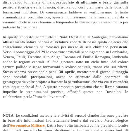
disperdendo tonnellate di
nanoparticolato di alluminio e bario
già sulla
penisola iberica e sulla Francia, dissolvendo così gran parte delle possibili
formazioni imbrifere. Di conseguenza laddove si verificheranno le tanto
criminalizzate precipitazioni, queste non saranno nella misura prevista e
saranno ridotte a brevi fenomeni temporaleschi che non gioveranno molto per
mitigare la crisi idrica.
In questo contesto, soprattutto al Nord Ovest e sulla Sardegna, prevediamo
offuscamento solare
per via di
velature indotte di bassa quota
da aerei che
spargeranno elementi neurotossici per mezzo di
scie chimiche persistenti
.
Verso il pomeriggio del
29
le coperture artificiali si spingeranno su Lombardia,
Veneto, Friuli, Trentino Alto Adige, Toscana ed Emilia Romagna, lambendo
anche le regioni centrali. Al Sud giornata sotto un cielo finto, dal colore
azzurro pallido e senza formazioni nuvolose naturali, tranne che sui rilievi.
Stesso schema previsionale per il
30 aprile
, mentre per il giorno
1 maggio
sono possibili preciptazioni, anche se attenuate dalle operazioni di
geoingegneria volte proprio a fiaccare la perturbazione, che via via si estenderà
comunque anche al Sud. A questo proposito precisiamo che su
Roma
saranno
impedite le precipitazioni previste, affinché queste non "rovinino" le
celebrazioni per la "festa dei lavoratori".
NOTA
: Le condizioni meteo e le attività di aerosol clandestine sono previste
in base alle informazioni indirettamente fornite dal Servizio Meteorologico
dell'
Aeronautica Militare
. Dati a loro volta incrociati con le previsioni fornite
dai portali meteo che sono debitamente informati delle operazioni di