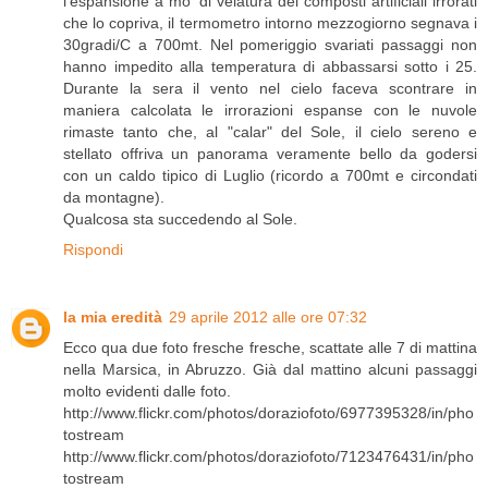
l'espansione a mo' di velatura dei composti artificiali irrorati
che lo copriva, il termometro intorno mezzogiorno segnava i
30gradi/C a 700mt. Nel pomeriggio svariati passaggi non
hanno impedito alla temperatura di abbassarsi sotto i 25.
Durante la sera il vento nel cielo faceva scontrare in
maniera calcolata le irrorazioni espanse con le nuvole
rimaste tanto che, al "calar" del Sole, il cielo sereno e
stellato offriva un panorama veramente bello da godersi
con un caldo tipico di Luglio (ricordo a 700mt e circondati
da montagne).
Qualcosa sta succedendo al Sole.
Rispondi
la mia eredità
29 aprile 2012 alle ore 07:32
Ecco qua due foto fresche fresche, scattate alle 7 di mattina
nella Marsica, in Abruzzo. Già dal mattino alcuni passaggi
molto evidenti dalle foto.
http://www.flickr.com/photos/doraziofoto/6977395328/in/pho
tostream
http://www.flickr.com/photos/doraziofoto/7123476431/in/pho
tostream