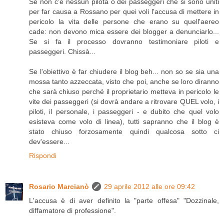
Se non c'è nessun pilota o dei passeggeri che si sono uniti
per far causa a Rossano per quei voli l'accusa di mettere in
pericolo la vita delle persone che erano su quell'aereo
cade: non devono mica essere dei blogger a denunciarlo...
Se si fa il processo dovranno testimoniare piloti e
passeggeri. Chissà...
Se l'obiettivo è far chiudere il blog beh... non so se sia una
mossa tanto azzeccata, visto che poi, anche se loro diranno
che sarà chiuso perché il proprietario metteva in pericolo le
vite dei passeggeri (si dovrà andare a ritrovare QUEL volo, i
piloti, il personale, i passeggeri - e dubito che quel volo
esisteva come volo di linea), tutti sapranno che il blog è
stato chiuso forzosamente quindi qualcosa sotto ci
dev'essere...
Rispondi
Rosario Marcianò
29 aprile 2012 alle ore 09:42
L'accusa è di aver definito la "parte offesa" "Dozzinale,
diffamatore di professione".