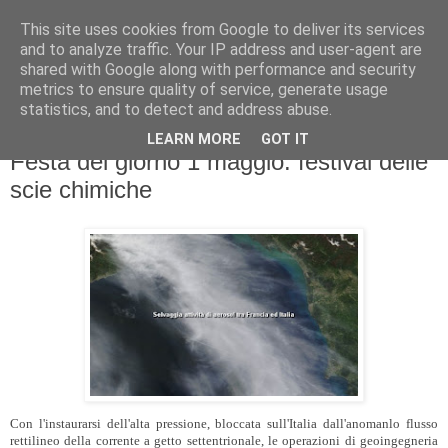
This site uses cookies from Google to deliver its services
and to analyze traffic. Your IP address and user-agent are
shared with Google along with performance and security
metrics to ensure quality of service, generate usage
statistics, and to detect and address abuse.
LEARN MORE
GOT IT
sabato 28 aprile 2012
Festa del giorno 1 maggio: festival delle
scie chimiche
Con l'instaurarsi dell'alta pressione, bloccata sull'Italia dall'anomanlo flusso
rettilineo della corrente a getto settentrionale, le operazioni di geoingegneria