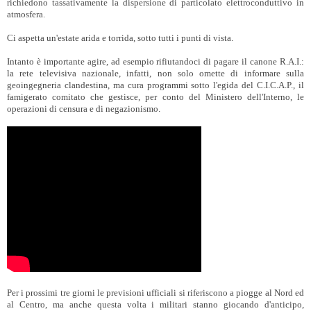
richiedono tassativamente la dispersione di particolato elettroconduttivo in
atmosfera.
Ci aspetta un'estate arida e torrida, sotto tutti i punti di vista.
Intanto è importante agire, ad esempio rifiutandoci di pagare il canone R.A.I.:
la rete televisiva nazionale, infatti, non solo omette di informare sulla
geoingegneria clandestina, ma cura programmi sotto l'egida del C.I.C.A.P., il
famigerato comitato che gestisce, per conto del Ministero dell'Interno, le
operazioni di censura e di negazionismo.
Per i prossimi tre giorni le previsioni ufficiali si riferiscono a piogge al Nord ed
al Centro, ma anche questa volta i militari stanno giocando d'anticipo,