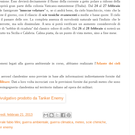
ssione. Esso devierà decisamente il flusso della corrente a getto polare a ridosso della
rirà gran parte della colonia Vaticano-statunitense (l'Italia). Dal
24
al
27 febbraio
e famigerate "
innocue velature
" o, se ci andrà bene, da cielo bianchiccio, visto che la
te il giorno, con il rilascio di
scie tossiche evanescenti
a medie e basse quote. Il cielo
il passare delle ore. La completa assenza di nuvolosità naturale sarà l'indizio che le
terrotte, ma solo dissimulate. A sera si potrà verificare un aumento considerevole di
ne di "nebbie di ricaduta" dal classico odore di zolfo. Dal
26
al
28 febbraio
si noterà un
tutto tra Sicilia e Calabria. Calma piatta, da un punto di vista meteo, sino a fine mese.
ni legati alla guerra ambientale in corso, abbiamo realizzato l'
Atlante dei cieli
i aerosol clandestine sono previste in base alle informazioni indirettamente fornite dal
ilitare
. Dati a loro volta incrociati con le previsioni fornite dai portali meteo che sono
oingegneria clandestina sul territorio italiano ad opera dei militari.
vedì, febbraio 21, 2013
ale fabio Mini
,
guerra ambientale
,
guerra climatica
,
meteo
,
scie chimiche
,
er enemy