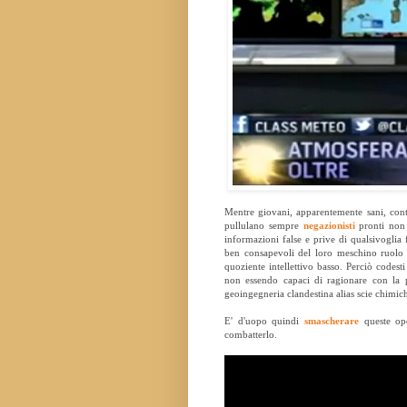
Mentre giovani, apparentemente sani, con
pullulano sempre
negazionisti
pronti non 
informazioni false e prive di qualsivoglia
ben consapevoli del loro meschino ruolo 
quoziente intellettivo basso. Perciò codest
non essendo capaci di ragionare con la p
geoingegneria clandestina alias scie chimic
E' d'uopo quindi
smascherare
queste ope
combatterlo.