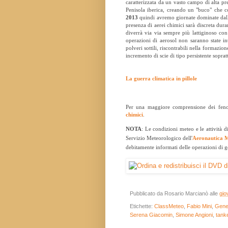
caratterizzata da un vasto campo di alta pre
Penisola iberica, creando un "buco" che cop
2013
quindi avremo giornate dominate dall
presenza di aerei chimici sarà discreta duran
diverrà via via sempre più lattiginoso con 
operazioni di aerosol non saranno state in
polveri sottili, riscontrabili nella formazio
incremento di scie di tipo persistente soprat
La guerra climatica in pillole
Per una maggiore comprensione dei fenome
chimici
.
NOTA
: Le condizioni meteo e le attività d
Servizio Meteorologico dell'
Aeronautica M
debitamente informati delle operazioni di ge
Pubblicato da
Rosario Marcianò
alle
gio
Etichette:
ClassMeteo
,
Fabio Mini
,
Gener
Serena Giacomin
,
Simone Angioni
,
tank