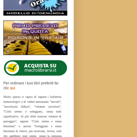
Per ordinare i tuoi libri preferiti fai
clic
qui
Molto spesso ci capita di seguire i bollettini
meteorologici e di vedere annunziate "nuvole",
"nuvolosità diffuse", “velature nuvolose”,
"Cielo sereno e soleggiato, senza nubi
significative. Al più delle innocue velature di
passaggio", oppure: "Cielo sereno e senza
fenomeni" o ancora "Soleggiato e senza
fenomeni di rilievo, per osservare, invece, cieli
che sarebbero stati sereni, senza la presenza