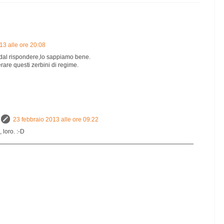
13 alle ore 20:08
dal rispondere,lo sappiamo bene.
rare questi zerbini di regime.
23 febbraio 2013 alle ore 09:22
, loro. :-D