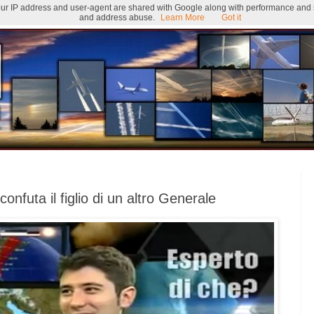
 Your IP address and user-agent are shared with Google along with performance and se
and address abuse.
Learn More
Got it
onfuta il figlio di un altro Generale