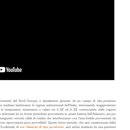
rovenienti dal Nord Europa, è attualmente spezzato da un campo di alta pressione
ne risultano lambiranno le regioni settentrionali dell'Italia, interessando maggiormente
le temperature inizieranno a calare tra il
22
ed il
23
, cominciando dalle regioni
interessati da un fronte perturbato proveniente in prima battuta dall'Atlantico, ma poi
nseguenti correnti calde di risalita che interferiranno con l'aria fredda proveniente da
on ripercussioni poco prevedibili. Questo breve periodo, che sarà caratterizzato dalla
Occidentali, di
scie chimiche di tipo persistente
, sarà subito sostituito da una parentesi