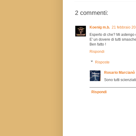
2 commenti:
Koenig m.b.
21 febbraio 20
Esperto di che? Mi astengo 
E' un dovere di tutti smasche
Ben fatto !
Rispondi
Risposte
Rosario Marcianò
Sono tutti scienziati
Rispondi