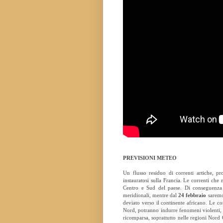
PREVISIONI METEO
Un flusso residuo di correnti artiche, p
instauratosi sulla Francia. Le correnti che 
Centro e Sud del paese. Di conseguenza 
meridionali, mentre dal
24 febbraio
saremo 
deviato verso il continente africano. Le co
Nord, potranno indurre fenomeni violenti, c
ricomparsa, soprattutto nelle regioni Nord 