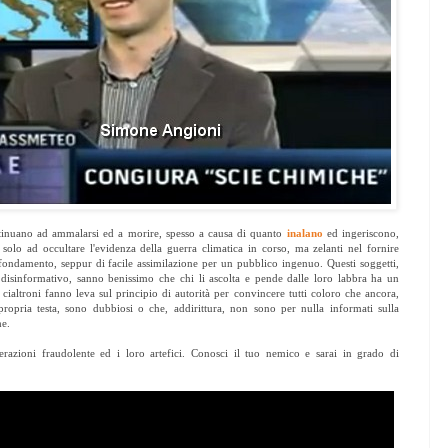
tinuano ad ammalarsi ed a morire, spesso a causa di quanto
inalano
ed ingeriscono,
solo ad occultare l'evidenza della guerra climatica in corso, ma zelanti nel fornire
 fondamento, seppur di facile assimilazione per un pubblico ingenuo. Questi soggetti,
disinformativo, sanno benissimo che chi li ascolta e pende dalle loro labbra ha un
i cialtroni fanno leva sul principio di autorità per convincere tutti coloro che ancora,
ropria testa, sono dubbiosi o che, addirittura, non sono per nulla informati sulla
he.
razioni fraudolente ed i loro artefici. Conosci il tuo nemico e sarai in grado di