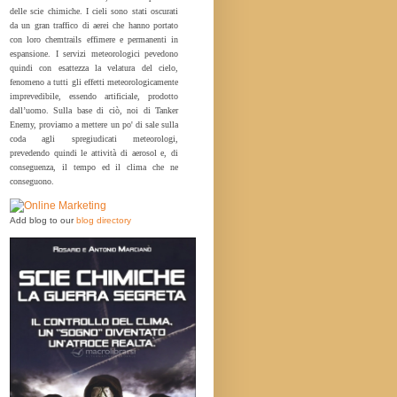
delle scie chimiche. I cieli sono stati oscurati
da un gran traffico di aerei che hanno portato
con loro chemtrails effimere e permanenti in
espansione. I servizi meteorologici pevedono
quindi con esattezza la velatura del cielo,
fenomeno a tutti gli effetti meteorologicamente
imprevedibile, essendo artificiale, prodotto
dall’uomo. Sulla base di ciò, noi di Tanker
Enemy, proviamo a mettere un po' di sale sulla
coda agli spregiudicati meteorologi,
prevedendo quindi le attività di aerosol e, di
conseguenza, il tempo ed il clima che ne
conseguono.
Add blog to our
blog directory