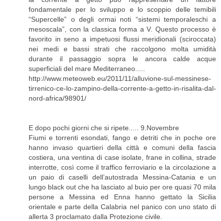
fondamentale per lo sviluppo e lo scoppio delle temibili
“Supercelle” o degli ormai noti “sistemi temporaleschi a
mesoscala”, con la classica forma a V. Questo processo è
favorito in seno a impetuosi flussi meridionali (sciroccata)
nei medi e bassi strati che raccolgono molta umidità
durante il passaggio sopra le ancora calde acque
superficiali del mare Mediterraneo.....
http://www.meteoweb.eu/2011/11/alluvione-sul-messinese-
tirrenico-ce-lo-zampino-della-corrente-a-getto-in-risalita-dal-
nord-africa/98901/
E dopo pochi giorni che si ripete..... 9.Novembre
Fiumi e torrenti esondati, fango e detriti che in poche ore
hanno invaso quartieri della città e comuni della fascia
costiera, una ventina di case isolate, frane in collina, strade
interrotte, così come il traffico ferroviario e la circolazione a
un paio di caselli dell’autostrada Messina-Catania e un
lungo black out che ha lasciato al buio per ore quasi 70 mila
persone a Messina ed Enna hanno gettato la Sicilia
orientale e parte della Calabria nel panico con uno stato di
allerta 3 proclamato dalla Protezione civile.