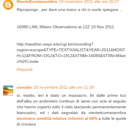
NienteEcomesembra
19 novembre 2011 alle ore 20:27
Ripropongo...per dare una mano a chi ci vuole spiegare....
16080 LIML Milano Observations at 12Z 19 Nov 2011
http://weather.uwyo.edu/cgi-bin/sounding?
region=europe&TYPE=TEXT%3ALIST&YEAR=2011&MONT
H=11&FROM=1912&TO=1912&STNM=16080&STNN=Milan
o%2FLinate
Rispondi
corrado
20 novembre 2011 alle ore 11:29
sì, esatto, ieri è stato un massacro, fin dalle prime luci
dell'alba un andirivieni continuo di aerei con scie al seguito
che hanno coperto tutto il cielo lasciando permanentemente
biancastro, ed i dati segnalati da nienteècomesembra
mostrano umidità relative inferiori al 60%
a tutte le quote
di crociera