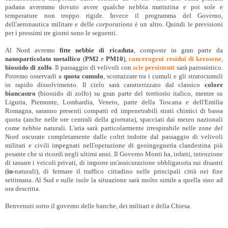
padana avremmo dovuto avere qualche nebbia mattutina e poi sole e
temperature non troppo rigide. Invece il programma del Governo,
dell'aeronautica militare e delle
corporations
è un altro. Quindi le previsioni
per i prossimi tre giorni sono le seguenti.
Al Nord avremo
fitte nebbie di ricaduta
, composte in gran parte da
nanoparticolato metallico
(
PM2
e
PM10
),
cancerogeni residui di kerosene
,
biossido di zolfo
. Il passaggio di velivoli con
scie persistenti
sarà parossistico.
Potremo osservarli a
quota cumulo
, scorrazzare tra i cumuli e gli stratocumuli
in rapido dissolvimento. Il cielo sarà caratterizzato dal classico
colore
biancastro
(biossido di zolfo) su gran parte del territorio italico, mentre su
Liguria, Piemonte, Lombardia, Veneto, parte della Toscana e dell'Emilia
Romagna, saranno presenti compatti ed impenetrabili strati chimici di bassa
quota (anche nelle ore centrali della giornata), spacciati dai meteo nazionali
come nebbie naturali. L'aria sarà particolarmente irrespirabile nelle zone del
Nord oscurate completamente dalle coltri indotte dal passaggio di velivoli
militari e civili impegnati nell'operazione di geoingegneria clandestina più
pesante che si ricordi negli ultimi anni. Il Governo Monti ha, infatti, intenzione
di tassare i veicoli privati, di imporre un'assicurazione obbligatoria sui disastri
(
in
-naturali), di fermare il traffico cittadino nelle principali città nei fine
settimana. Al Sud e sulle isole la situazione sarà molto simile a quella sino ad
ora descritta.
Benvenuti sotto il governo delle banche, dei militari e della Chiesa.