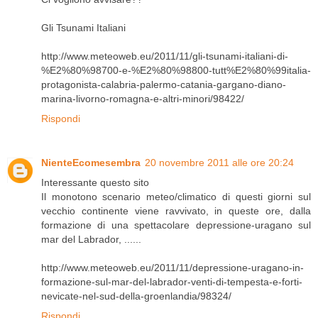
Gli Tsunami Italiani
http://www.meteoweb.eu/2011/11/gli-tsunami-italiani-di-
%E2%80%98700-e-%E2%80%98800-tutt%E2%80%99italia-
protagonista-calabria-palermo-catania-gargano-diano-
marina-livorno-romagna-e-altri-minori/98422/
Rispondi
NienteEcomesembra
20 novembre 2011 alle ore 20:24
Interessante questo sito
Il monotono scenario meteo/climatico di questi giorni sul
vecchio continente viene ravvivato, in queste ore, dalla
formazione di una spettacolare depressione-uragano sul
mar del Labrador, ......
http://www.meteoweb.eu/2011/11/depressione-uragano-in-
formazione-sul-mar-del-labrador-venti-di-tempesta-e-forti-
nevicate-nel-sud-della-groenlandia/98324/
Rispondi