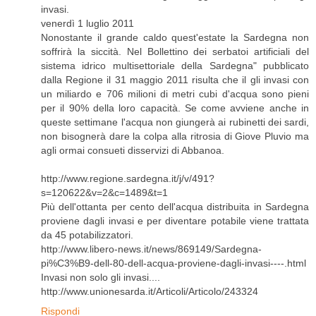
invasi.
venerdì 1 luglio 2011
Nonostante il grande caldo quest'estate la Sardegna non
soffrirà la siccità. Nel Bollettino dei serbatoi artificiali del
sistema idrico multisettoriale della Sardegna" pubblicato
dalla Regione il 31 maggio 2011 risulta che il gli invasi con
un miliardo e 706 milioni di metri cubi d'acqua sono pieni
per il 90% della loro capacità. Se come avviene anche in
queste settimane l'acqua non giungerà ai rubinetti dei sardi,
non bisognerà dare la colpa alla ritrosia di Giove Pluvio ma
agli ormai consueti disservizi di Abbanoa.
http://www.regione.sardegna.it/j/v/491?
s=120622&v=2&c=1489&t=1
Più dell'ottanta per cento dell'acqua distribuita in Sardegna
proviene dagli invasi e per diventare potabile viene trattata
da 45 potabilizzatori.
http://www.libero-news.it/news/869149/Sardegna-
pi%C3%B9-dell-80-dell-acqua-proviene-dagli-invasi----.html
Invasi non solo gli invasi....
http://www.unionesarda.it/Articoli/Articolo/243324
Rispondi