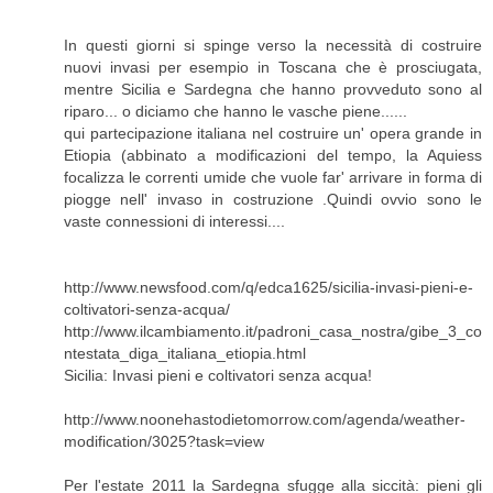
In questi giorni si spinge verso la necessità di costruire
nuovi invasi per esempio in Toscana che è prosciugata,
mentre Sicilia e Sardegna che hanno provveduto sono al
riparo... o diciamo che hanno le vasche piene......
qui partecipazione italiana nel costruire un' opera grande in
Etiopia (abbinato a modificazioni del tempo, la Aquiess
focalizza le correnti umide che vuole far' arrivare in forma di
piogge nell' invaso in costruzione .Quindi ovvio sono le
vaste connessioni di interessi....
http://www.newsfood.com/q/edca1625/sicilia-invasi-pieni-e-
coltivatori-senza-acqua/
http://www.ilcambiamento.it/padroni_casa_nostra/gibe_3_co
ntestata_diga_italiana_etiopia.html
Sicilia: Invasi pieni e coltivatori senza acqua!
http://www.noonehastodietomorrow.com/agenda/weather-
modification/3025?task=view
Per l'estate 2011 la Sardegna sfugge alla siccità: pieni gli