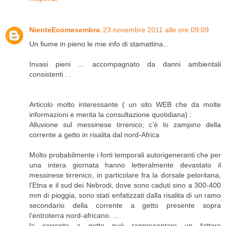
NienteEcomesembra
23 novembre 2011 alle ore 09:09
Un fiume in pieno le mie info di stamattina...
Invasi pieni ... accompagnato da danni ambientali
consistenti . .
Articolo molto interessante ( un sito WEB che da molte
informazioni e merita la consultazione quotidiana) :
Alluvione sul messinese tirrenico; c’è lo zampino della
corrente a getto in risalita dal nord-Africa
Molto probabilmente i forti temporali autorigeneranti che per
una intera giornata hanno letteralmente devastato il
messinese tirrenico, in particolare fra la dorsale peloritana,
l’Etna e il sud dei Nebrodi, dove sono caduti sino a 300-400
mm di pioggia, sono stati enfatizzati dalla risalita di un ramo
secondario della corrente a getto presente sopra
l’entroterra nord-africano. ...
la corrente a getto può rappresentare un fattore