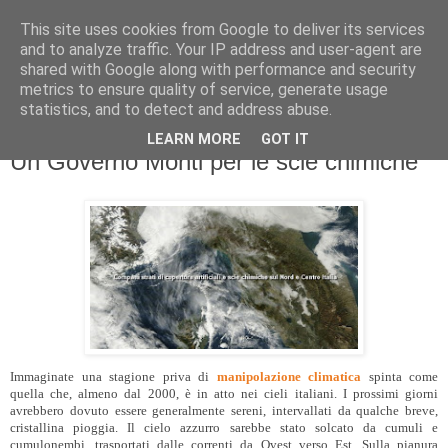
This site uses cookies from Google to deliver its services
and to analyze traffic. Your IP address and user-agent are
shared with Google along with performance and security
metrics to ensure quality of service, generate usage
statistics, and to detect and address abuse.
LEARN MORE
GOT IT
sabato 19 novembre 2011
Un Governo Monti per le scie chimiche
Immaginate una stagione priva di
manipolazione climatica
spinta come
quella che, almeno dal 2000, è in atto nei cieli italiani. I prossimi giorni
avrebbero dovuto essere generalmente sereni, intervallati da qualche breve,
cristallina pioggia. Il cielo azzurro sarebbe stato solcato da cumuli e
cumulonembi, trasportati dalle correnti da Ovest verso Est. Sulla pianura