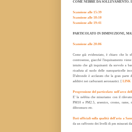
COME NEBBIE DA SOLLEVAMENTO. I
Scansione alle 15:39
Scansione alle 18:10
Scansione alle 19:41
PARTICOLATO IN DIMINUZIONE, MA
Scansione alle 20:06
Come già evidenziato, è chiaro che lo sfo
controsenso, giacché l'inquinamento viene 
intuito che gli inquinanti da sorvolo a bas
ricaduta al suolo delle nanoparticelle 
D'altronde è acclarato che la gran parte d
additivi nei carburanti aeronautici. [
LINK 
Progressione del particolato nell'arco del
E' la nebbia che misuriamo con il rilevat
PM10 e PM2.5, arsenico, cromo, rame, nich
dibromuro etc.
Dati ufficiali sulla qualità dell'aria a Sa
da un raffronto dei livelli di pm misurati da