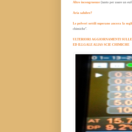
Altre incongruenze
(tanto per usare un eu
Aria salubre?
Le polveri sottili superano ancora la sogl
chimiche".
ULTERIORI AGGIORNAMENTI SULLE
ED ILLGALE ALIAS SCIE CHIMICHE