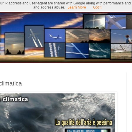
 Your IP address and user-agent are shared with Google along with performance and se
and address abuse.
Learn More
Got it
 climatica