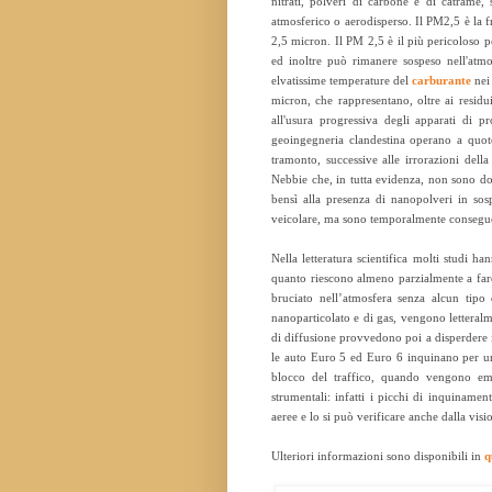
nitrati, polveri di carbone e di catrame, s
atmosferico o aerodisperso. Il PM2,5 è la f
2,5 micron. Il PM 2,5 è il più pericoloso per
ed inoltre può rimanere sospeso nell'atmo
elvatissime temperature del
carburante
nei 
micron, che rappresentano, oltre ai residu
all'usura progressiva degli apparati di p
geoingegneria clandestina operano a quote
tramonto, successive alle irrorazioni della
Nebbie che, in tutta evidenza, non sono dov
bensì alla presenza di nanopolveri in so
veicolare, ma sono temporalmente conseguenti
Nella letteratura scientifica molti studi h
quanto riescono almeno parzialmente a fare 
bruciato nell’atmosfera senza alcun tipo 
nanoparticolato e di gas, vengono letteralmen
di diffusione provvedono poi a disperdere i
le auto Euro 5 ed Euro 6 inquinano per un
blocco del traffico, quando vengono emes
strumentali: infatti i picchi di inquinamen
aeree e lo si può verificare anche dalla visi
Ulteriori informazioni sono disponibili in
q