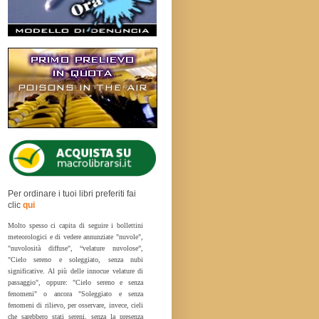
Per ordinare i tuoi libri preferiti fai
clic
qui
Molto spesso ci capita di seguire i bollettini
meteorologici e di vedere annunziate "nuvole",
"nuvolosità diffuse", “velature nuvolose”,
"Cielo sereno e soleggiato, senza nubi
significative. Al più delle innocue velature di
passaggio", oppure: "Cielo sereno e senza
fenomeni" o ancora "Soleggiato e senza
fenomeni di rilievo, per osservare, invece, cieli
che sarebbero stati sereni, senza la presenza