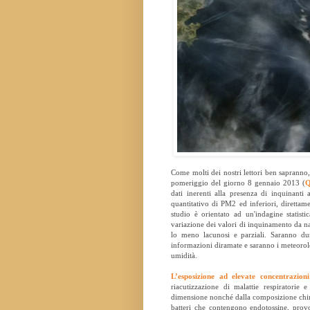
Come molti dei nostri lettori ben sapranno, 
pomeriggio del giorno 8 gennaio 2013 (
Q
dati inerenti alla presenza di inquinant
quantitativo di PM2 ed inferiori, direttam
studio è orientato ad un'indagine statisti
variazione dei valori di inquinamento da nan
lo meno lacunosi e parziali. Saranno dun
informazioni diramate e saranno i meteorolog
umidità.
L’esposizione ad elevate concentrazio
riacutizzazione di malattie respiratorie
dimensione nonché dalla composizione chimica
batteri che contengono endotossine, provo