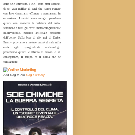
delle scie chimiche. I cieli sono stati oscurati
da un gran traffico di aerei che hanno portato
con loro chemtrails effimere e permanenti in
espansione. I servizi meteorologici pevedono
quindi con esattezza la velatura del cielo,
fenomeno a tutti gli effetti meteorologicamente
imprevedibile, essendo artificiale, prodotto
dall’uomo. Sulla base di ciò, noi di Tanker
Enemy, proviamo a mettere un po' di sale sulla
coda agli spregiudicati meteorologi,
prevedendo quindi le attività di aerosol e, di
conseguenza, il tempo ed il clima che ne
conseguono.
Add blog to our
blog directory