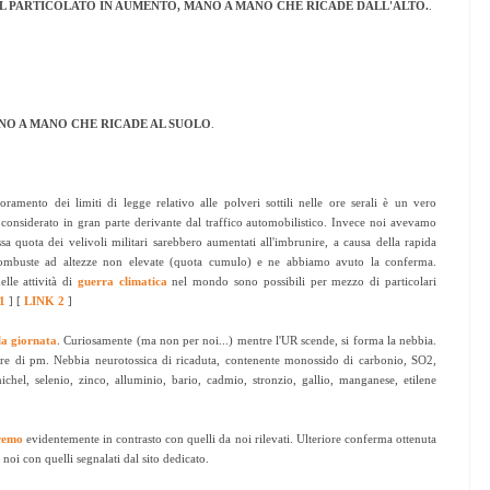
L PARTICOLATO IN AUMENTO, MANO A MANO CHE RICADE DALL'ALTO.
.
NO A MANO CHE RICADE AL SUOLO
.
ramento dei limiti di legge relativo alle polveri sottili nelle ore serali è un vero
considerato in gran parte derivante dal traffico automobilistico. Invece noi avevamo
sa quota dei velivoli militari sarebbero aumentati all'imbrunire, a causa della rapida
incombuste ad altezze non elevate (quota cumulo) e ne abbiamo avuto la conferma.
elle attività di
guerra climatica
nel mondo sono possibili per mezzo di particolari
1
] [
LINK 2
]
la giornata
. Curiosamente (ma non per noi...) mentre l'UR scende, si forma la nebbia.
ore di pm. Nebbia neurotossica di ricaduta, contenente monossido di carbonio, SO2,
el, selenio, zinco, alluminio, bario, cadmio, stronzio, gallio, manganese, etilene
nremo
evidentemente in contrasto con quelli da noi rilevati. Ulteriore conferma ottenuta
 noi con quelli segnalati dal sito dedicato.