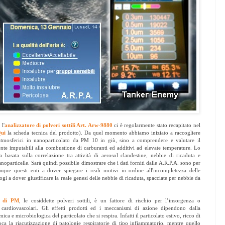
l'
analizzatore di polveri sottili Art. Arw-9880
ci è regolarmente stato recapitato nel
ui
la scheda tecnica del prodotto). Da quel momento abbiamo iniziato a raccogliere
i atmosferici in nanoparticolato da PM 10 in giù, sino a comprendere e valutare il
ente imputabili alla combustione di carburanti ed additivi ad elevate temperature. Lo
ca basata sulla correlazione tra attività di aerosol clandestine, nebbie di ricaduta e
oparticelle. Sarà quindi possibile dimostrare che i dati forniti dalle A.R.P.A. sono per
que questi enti a dover spiegare i reali motivi in ordine all'incompletezza delle
i a dover giustificare la reale genesi delle nebbie di ricaduta, spacciate per nebbie da
ni di PM
, le cosiddette polveri sottili, è un fattore di rischio per l’insorgenza o
 e cardiovascolari. Gli effetti prodotti ed i meccanismi di azione dipendono dalla
 e microbiologica del particolato che si respira. Infatti il particolato estivo, ricco di
ca la riacutizzazione di patologie respiratorie di tipo infiammatorio, mentre quello