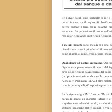
Le polveri sottili sono particelle solide 
quindi inalate con il respiro. Si classifi
perché cadono a terra (sono pesanti), me
settimane. Le polveri sottili sono nell'
respiratorie causando anche riniti ricorrenti,
I metalli pesanti
sono metalli con una dens
piccolissime come il piombo ed il mercurio
come alluminio, rame, cromo, bario, mangan
Quali danni sul nostro organismo?
Ad esse
digerente (appesantiscono il lavoro del fe
circolazione con un sovraccarico del cuore
(la tipica intossicazione da metallo pesant
Alzheimer, Parkinson, SLA ed altre malatt
bambini sono quelli più esposti a questi dan
La famigerata sigla PM 10 sta per "
Particu
particelle hanno un diametro inferiore ai
singolarmente ad occhio nudo, ma che si c
sostanze organiche (fibre animali e vegetal