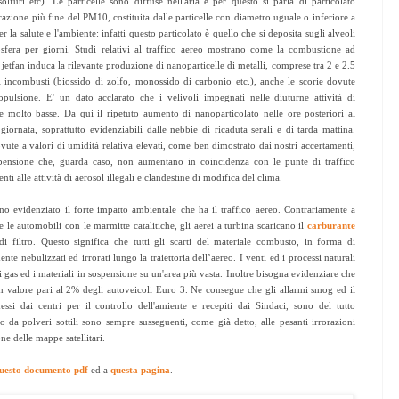
olfuri etc). Le particelle sono diffuse nell'aria e per questo si parla di particolato
razione più fine del PM10, costituita dalle particelle con diametro uguale o inferiore a
 la salute e l'ambiente: infatti questo particolato è quello che si deposita sugli alveoli
sfera per giorni. Studi relativi al traffico aereo mostrano come la combustione ad
jetfan induca la rilevante produzione di nanoparticelle di metalli, comprese tra 2 e 2.5
i incombusti (biossido di zolfo, monossido di carbonio etc.), anche le scorie dovute
ropulsione. E' un dato acclarato che i velivoli impegnati nelle diuturne attività di
 molto basse. Da qui il ripetuto aumento di nanoparticolato nelle ore posteriori al
 giornata, soprattutto evidenziabili dalle nebbie di ricaduta serali e di tarda mattina.
ute a valori di umidità relativa elevati, come ben dimostrato dai nostri accertamenti,
spensione che, guarda caso, non aumentano in coincidenza con le punte di traffico
 alle attività di aerosol illegali e clandestine di modifica del clima.
anno evidenziato il forte impatto ambientale che ha il traffico aereo. Contrariamente a
le automobili con le marmitte catalitiche, gli aerei a turbina scaricano il
carburante
di filtro. Questo significa che tutti gli scarti del materiale combusto, in forma di
te nebulizzati ed irrorati lungo la traiettoria dell’aereo. I venti ed i processi naturali
 gas ed i materiali in sospensione su un'area più vasta. Inoltre bisogna evidenziare che
 valore pari al 2% degli autoveicoli Euro 3. Ne consegue che gli allarmi smog ed il
si dai centri per il controllo dell'amiente e recepiti dai Sindaci, sono del tutto
to da polveri sottili sono sempre susseguenti, come già detto, alle pesanti irrorazioni
one delle mappe satellitari.
uesto documento pdf
ed a
questa pagina
.