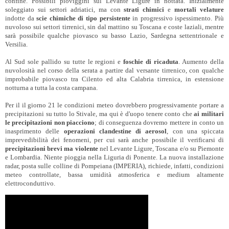
confine. Possibili pioviggini sul Levante Ligure in nottata. Inizialmente
soleggiato sui settori adriatici, ma con
strati chimici
e
mortali velature
indotte da
scie chimiche di tipo persistente
in progressivo ispessimento. Più
nuvoloso sui settori tirrenici, sin dal mattino su Toscana e coste laziali, mentre
sarà possibile qualche piovasco su basso Lazio, Sardegna settentrionale e
Versilia.
Al Sud sole pallido su tutte le regioni e
foschie di ricaduta
. Aumento della
nuvolosità nel corso della serata a partire dal versante tirrenico, con qualche
improbabile piovasco tra Cilento ed alta Calabria tirrenica, in estensione
notturna a tutta la costa campana.
Per il il giorno 21 le condizioni meteo dovrebbero progressivamente portare a
precipitazioni su tutto lo Stivale, ma qui è d'uopo tenere conto che
ai militari
le precipitazioni non piacciono
; di conseguenza dovremo mettere in conto un
inasprimento delle
operazioni clandestine di aerosol
, con una spiccata
imprevedibilità dei fenomeni, per cui sarà anche possibile il verificarsi di
precipitazioni brevi ma violente
nel Levante Ligure, Toscana e/o su Piemonte
e Lombardia. Niente pioggia nella Liguria di Ponente. La nuova installazione
radar, posta sulle colline di Pompeiana (IMPERIA), richiede, infatti, condizioni
meteo controllate, bassa umidità atmosferica e medium altamente
elettroconduttivo.