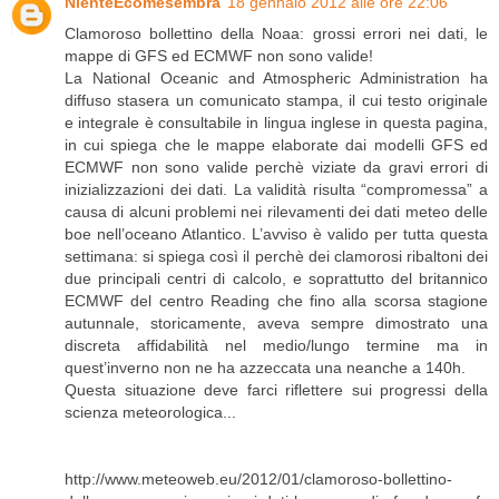
NienteEcomesembra
18 gennaio 2012 alle ore 22:06
Clamoroso bollettino della Noaa: grossi errori nei dati, le
mappe di GFS ed ECMWF non sono valide!
La National Oceanic and Atmospheric Administration ha
diffuso stasera un comunicato stampa, il cui testo originale
e integrale è consultabile in lingua inglese in questa pagina,
in cui spiega che le mappe elaborate dai modelli GFS ed
ECMWF non sono valide perchè viziate da gravi errori di
inizializzazioni dei dati. La validità risulta “compromessa” a
causa di alcuni problemi nei rilevamenti dei dati meteo delle
boe nell’oceano Atlantico. L’avviso è valido per tutta questa
settimana: si spiega così il perchè dei clamorosi ribaltoni dei
due principali centri di calcolo, e soprattutto del britannico
ECMWF del centro Reading che fino alla scorsa stagione
autunnale, storicamente, aveva sempre dimostrato una
discreta affidabilità nel medio/lungo termine ma in
quest’inverno non ne ha azzeccata una neanche a 140h.
Questa situazione deve farci riflettere sui progressi della
scienza meteorologica...
http://www.meteoweb.eu/2012/01/clamoroso-bollettino-