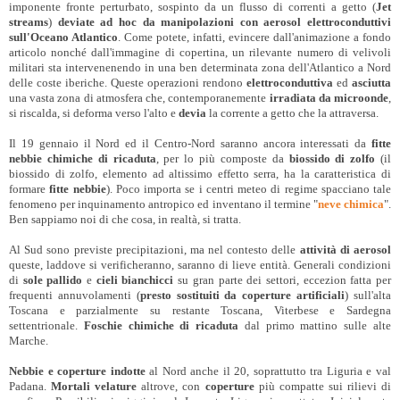
imponente fronte perturbato, sospinto da un flusso di correnti a getto (
Jet
streams
)
deviate ad hoc da manipolazioni con aerosol elettroconduttivi
sull'Oceano Atlantico
. Come potete, infatti, evincere dall'animazione a fondo
articolo nonché dall'immagine di copertina, un rilevante numero di velivoli
militari sta intervenenendo in una ben determinata zona dell'Atlantico a Nord
delle coste iberiche. Queste operazioni rendono
elettroconduttiva
ed
asciutta
una vasta zona di atmosfera che, contemporanemente
irradiata da microonde
,
si riscalda, si deforma verso l'alto e
devia
la corrente a getto che la attraversa.
Il 19 gennaio il Nord ed il Centro-Nord saranno ancora interessati da
fitte
nebbie chimiche di ricaduta
, per lo più composte da
biossido di zolfo
(il
biossido di zolfo, elemento ad altissimo effetto serra, ha la caratteristica di
formare
fitte nebbie
). Poco importa se i centri meteo di regime spacciano tale
fenomeno per inquinamento antropico ed inventano il termine "
neve chimica
".
Ben sappiamo noi di che cosa, in realtà, si tratta.
Al Sud sono previste precipitazioni, ma nel contesto delle
attività di aerosol
queste, laddove si verificheranno, saranno di lieve entità. Generali condizioni
di
sole pallido
e
cieli bianchicci
su gran parte dei settori, eccezion fatta per
frequenti annuvolamenti (
presto sostituiti da coperture artificiali
) sull'alta
Toscana e parzialmente su restante Toscana, Viterbese e Sardegna
settentrionale.
Foschie chimiche di ricaduta
dal primo mattino sulle alte
Marche.
Nebbie e coperture indotte
al Nord anche il 20, soprattutto tra Liguria e val
Padana.
Mortali velature
altrove, con
coperture
più compatte sui rilievi di