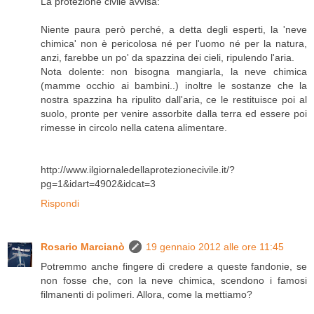
La protezione civile avvisa:
Niente paura però perché, a detta degli esperti, la 'neve
chimica' non è pericolosa né per l'uomo né per la natura,
anzi, farebbe un po' da spazzina dei cieli, ripulendo l'aria.
Nota dolente: non bisogna mangiarla, la neve chimica
(mamme occhio ai bambini..) inoltre le sostanze che la
nostra spazzina ha ripulito dall'aria, ce le restituisce poi al
suolo, pronte per venire assorbite dalla terra ed essere poi
rimesse in circolo nella catena alimentare.
http://www.ilgiornaledellaprotezionecivile.it/?
pg=1&idart=4902&idcat=3
Rispondi
Rosario Marcianò
19 gennaio 2012 alle ore 11:45
Potremmo anche fingere di credere a queste fandonie, se
non fosse che, con la neve chimica, scendono i famosi
filmanenti di polimeri. Allora, come la mettiamo?