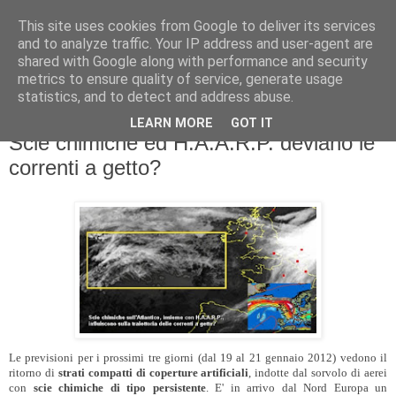
This site uses cookies from Google to deliver its services
and to analyze traffic. Your IP address and user-agent are
shared with Google along with performance and security
metrics to ensure quality of service, generate usage
statistics, and to detect and address abuse.
LEARN MORE
GOT IT
mercoledì 18 gennaio 2012
Scie chimiche ed H.A.A.R.P. deviano le
correnti a getto?
Le previsioni per i prossimi tre giorni (dal 19 al 21 gennaio 2012) vedono il
ritorno di
strati compatti di coperture artificiali
, indotte dal sorvolo di aerei
con
scie chimiche di tipo persistente
. E' in arrivo dal Nord Europa un