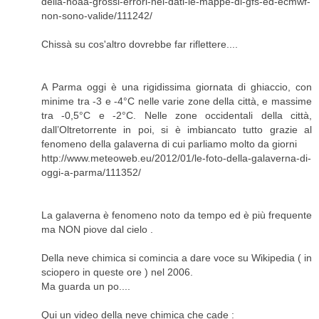
della-noaa-grossi-errori-nei-dati-le-mappe-di-gfs-ed-ecmwf-
non-sono-valide/111242/
Chissà su cos'altro dovrebbe far riflettere....
A Parma oggi è una rigidissima giornata di ghiaccio, con
minime tra -3 e -4°C nelle varie zone della città, e massime
tra -0,5°C e -2°C. Nelle zone occidentali della città,
dall’Oltretorrente in poi, si è imbiancato tutto grazie al
fenomeno della galaverna di cui parliamo molto da giorni
http://www.meteoweb.eu/2012/01/le-foto-della-galaverna-di-
oggi-a-parma/111352/
La galaverna è fenomeno noto da tempo ed è più frequente
ma NON piove dal cielo .
Della neve chimica si comincia a dare voce su Wikipedia ( in
sciopero in queste ore ) nel 2006.
Ma guarda un po....
Qui un video della neve chimica che cade :