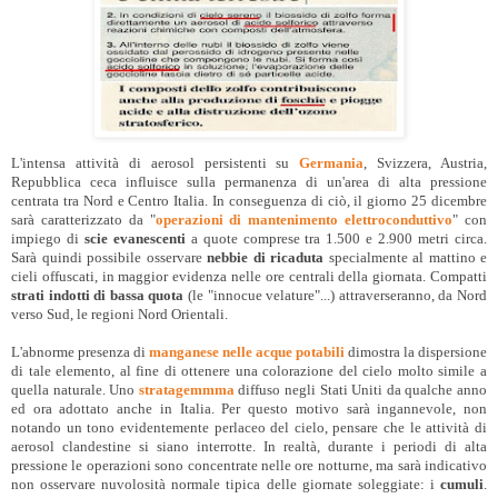
L'intensa attività di aerosol persistenti su
Germania
, Svizzera, Austria,
Repubblica ceca influisce sulla permanenza di un'area di alta pressione
centrata tra Nord e Centro Italia. In conseguenza di ciò, il giorno 25 dicembre
sarà caratterizzato da "
operazioni di mantenimento elettroconduttivo
" con
impiego di
scie evanescenti
a quote comprese tra 1.500 e 2.900 metri circa.
Sarà quindi possibile osservare
nebbie di ricaduta
specialmente al mattino e
cieli offuscati, in maggior evidenza nelle ore centrali della giornata. Compatti
strati indotti di bassa quota
(le "innocue velature"...) attraverseranno, da Nord
verso Sud, le regioni Nord Orientali.
L'abnorme presenza di
manganese nelle acque potabili
dimostra la dispersione
di tale elemento, al fine di ottenere una colorazione del cielo molto simile a
quella naturale. Uno
stratagemmma
diffuso negli Stati Uniti da qualche anno
ed ora adottato anche in Italia. Per questo motivo sarà ingannevole, non
notando un tono evidentemente perlaceo del cielo, pensare che le attività di
aerosol clandestine si siano interrotte. In realtà, durante i periodi di alta
pressione le operazioni sono concentrate nelle ore notturne, ma sarà indicativo
non osservare nuvolosità normale tipica delle giornate soleggiate: i
cumuli
.