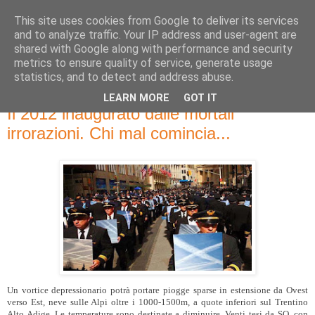
This site uses cookies from Google to deliver its services
and to analyze traffic. Your IP address and user-agent are
shared with Google along with performance and security
metrics to ensure quality of service, generate usage
statistics, and to detect and address abuse.
LEARN MORE
GOT IT
sabato 31 dicembre 2011
Il 2012 inaugurato dalle mortali
irrorazioni. Chi mal comincia...
Un vortice depressionario potrà portare piogge sparse in estensione da Ovest
verso Est, neve sulle Alpi oltre i 1000-1500m, a quote inferiori sul Trentino
Alto Adige. Le temperature sono destinate a diminuire. Venti tesi da SO, con