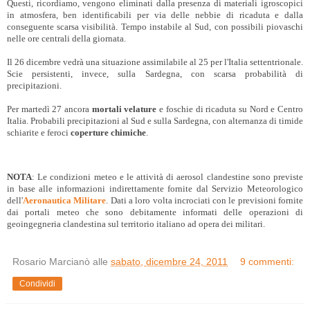
Questi, ricordiamo, vengono eliminati dalla presenza di materiali igroscopici
in atmosfera, ben identificabili per via delle nebbie di ricaduta e dalla
conseguente scarsa visibilità. Tempo instabile al Sud, con possibili piovaschi
nelle ore centrali della giornata.
Il 26 dicembre vedrà una situazione assimilabile al 25 per l'Italia settentrionale.
Scie persistenti, invece, sulla Sardegna, con scarsa probabilità di
precipitazioni.
Per martedì 27 ancora
mortali velature
e foschie di ricaduta su Nord e Centro
Italia. Probabili precipitazioni al Sud e sulla Sardegna, con alternanza di timide
schiarite e feroci
coperture chimiche
.
NOTA
: Le condizioni meteo e le attività di aerosol clandestine sono previste
in base alle informazioni indirettamente fornite dal Servizio Meteorologico
dell'
Aeronautica Militare
. Dati a loro volta incrociati con le previsioni fornite
dai portali meteo che sono debitamente informati delle operazioni di
geoingegneria clandestina sul territorio italiano ad opera dei militari.
Rosario Marcianò
alle
sabato, dicembre 24, 2011
9 commenti:
Condividi