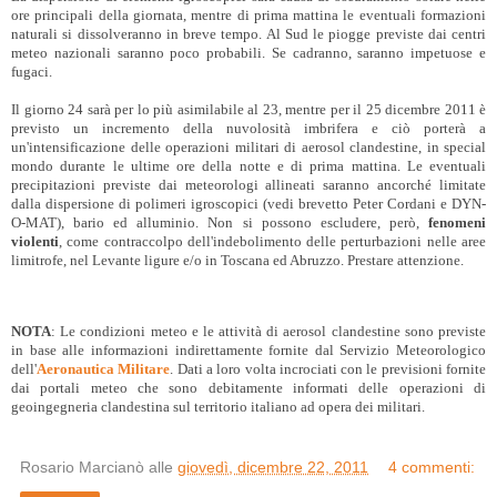
ore principali della giornata, mentre di prima mattina le eventuali formazioni
naturali si dissolveranno in breve tempo. Al Sud le piogge previste dai centri
meteo nazionali saranno poco probabili. Se cadranno, saranno impetuose e
fugaci.
Il giorno 24 sarà per lo più asimilabile al 23, mentre per il 25 dicembre 2011 è
previsto un incremento della nuvolosità imbrifera e ciò porterà a
un'intensificazione delle operazioni militari di aerosol clandestine, in special
mondo durante le ultime ore della notte e di prima mattina. Le eventuali
precipitazioni previste dai meteorologi allineati saranno ancorché limitate
dalla dispersione di polimeri igroscopici (vedi brevetto Peter Cordani e DYN-
O-MAT), bario ed alluminio. Non si possono escludere, però,
fenomeni
violenti
, come contraccolpo dell'indebolimento delle perturbazioni nelle aree
limitrofe, nel Levante ligure e/o in Toscana ed Abruzzo. Prestare attenzione.
NOTA
: Le condizioni meteo e le attività di aerosol clandestine sono previste
in base alle informazioni indirettamente fornite dal Servizio Meteorologico
dell'
Aeronautica Militare
. Dati a loro volta incrociati con le previsioni fornite
dai portali meteo che sono debitamente informati delle operazioni di
geoingegneria clandestina sul territorio italiano ad opera dei militari.
Rosario Marcianò
alle
giovedì, dicembre 22, 2011
4 commenti: