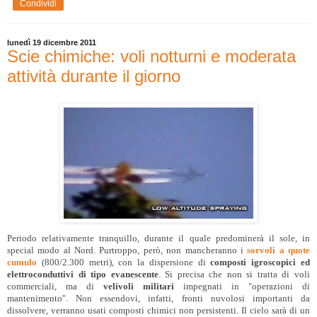
Condividi
lunedì 19 dicembre 2011
Scie chimiche: voli notturni e moderata
attività durante il giorno
Periodo relativamente tranquillo, durante il quale predominerà il sole, in
special modo al Nord. Purtroppo, però, non mancheranno i
sorvoli a quote
cumulo
(800/2.300 metri), con la dispersione di
composti igroscopici ed
elettroconduttivi di tipo evanescente
. Si precisa che non si tratta di voli
commerciali, ma di
velivoli militari
impegnati in "operazioni di
mantenimento". Non essendovi, infatti, fronti nuvolosi importanti da
dissolvere, verranno usati composti chimici non persistenti. Il cielo sarà di un