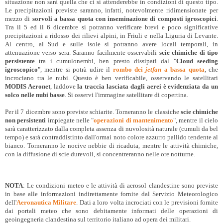
situazione non sarà quella che ci si attenderebbe in condizioni di questo tipo.
Le precipitazioni previste saranno, infatti, notevolmente ridimensionate per
mezzo di
sorvoli a bassa quota con inseminazione di composti igroscopici
.
Tra il 5 ed il 6 dicembre si potranno verificare brevi e poco significative
precipitazioni a ridosso dei rilievi alpini, in Friuli e nella Liguria di Levante.
Al centro, al Sud e sulle isole si potranno avere locali temporali, in
attenuazione verso sera. Saranno facilmente osservabili
scie chimiche di tipo
persistente
tra i cumulonembi, ben presto dissipati dal "
Cloud seeding
igroscopico
", mentre si potrà udire il
rombo dei
jetfan
a bassa quota
, che
incrociano tra le nubi. Questo è ben verificabile, osservando le satellitari
MODIS Aeronet
, laddove
la traccia lasciata dagli aerei è evidenziata da un
solco nelle nubi basse
. Si osservi l'immagine satellitare di copertina.
Per il 7 dicembre sono previste schiarite. Torneranno le classiche
scie chimiche
non persistenti
impiegate nelle "
operazioni di mantenimento
", mentre il cielo
sarà caratterizzato dalla completa assenza di nuvolosità naturale (cumuli da bel
tempo) e sarà contraddistinto dall'ormai noto colore azzurro pallido tendente al
bianco. Torneranno le nocive nebbie di ricaduta, mentre le attività chimiche,
con la diffusione di scie durevoli, si concentreranno nelle ore notturne.
NOTA
: Le condizioni meteo e le attività di aerosol clandestine sono previste
in base alle informazioni indirettamente fornite dal Servizio Meteorologico
dell'
Aeronautica Militare
. Dati a loro volta incrociati con le previsioni fornite
dai portali meteo che sono debitamente informati delle operazioni di
geoingegneria clandestina sul territorio italiano ad opera dei militari.