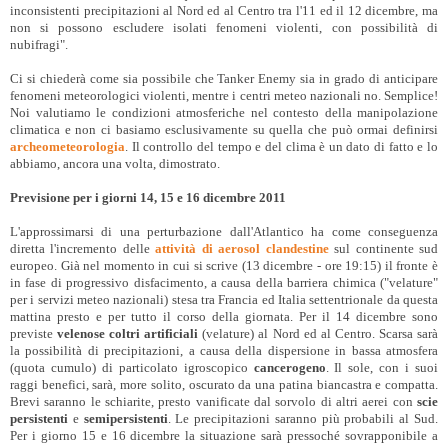
inconsistenti precipitazioni al Nord ed al Centro tra l'11 ed il 12 dicembre, ma
non si possono escludere isolati fenomeni violenti, con possibilità di
nubifragi".
Ci si chiederà come sia possibile che Tanker Enemy sia in grado di anticipare
fenomeni meteorologici violenti, mentre i centri meteo nazionali no. Semplice!
Noi valutiamo le condizioni atmosferiche nel contesto della manipolazione
climatica e non ci basiamo esclusivamente su quella che può ormai definirsi
archeometeorologia
. Il controllo del tempo e del clima è un dato di fatto e lo
abbiamo, ancora una volta, dimostrato.
Previsione per i giorni 14, 15 e 16 dicembre 2011
L'approssimarsi di una perturbazione dall'Atlantico ha come conseguenza
diretta l'incremento delle
attività di aerosol clandestine
sul continente sud
europeo. Già nel momento in cui si scrive (13 dicembre - ore 19:15) il fronte è
in fase di progressivo disfacimento, a causa della barriera chimica ("velature"
per i servizi meteo nazionali) stesa tra Francia ed Italia settentrionale da questa
mattina presto e per tutto il corso della giornata. Per il 14 dicembre sono
previste
velenose coltri artificiali
(velature) al Nord ed al Centro. Scarsa sarà
la possibilità di precipitazioni, a causa della dispersione in bassa atmosfera
(quota cumulo) di particolato igroscopico
cancerogeno
. Il sole, con i suoi
raggi benefici, sarà, more solito, oscurato da una patina biancastra e compatta.
Brevi saranno le schiarite, presto vanificate dal sorvolo di altri aerei con
scie
persistenti
e
semipersistenti
. Le precipitazioni saranno più probabili al Sud.
Per i giorno 15 e 16 dicembre la situazione sarà pressoché sovrapponibile a