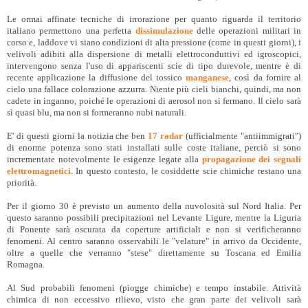
Le ormai affinate tecniche di irrorazione per quanto riguarda il territorio
italiano permettono una perfetta
dissimulazione
delle operazioni militari in
corso e, laddove vi siano condizioni di alta pressione (come in questi giorni), i
velivoli adibiti alla dispersione di metalli elettroconduttivi ed igroscopici,
intervengono senza l'uso di appariscenti scie di tipo durevole, mentre è di
recente applicazione la diffusione del tossico
manganese
, così da fornire al
cielo una fallace colorazione azzurra. Niente più cieli bianchi, quindi, ma non
cadete in inganno, poiché le operazioni di aerosol non si fermano. Il cielo sarà
sì quasi blu, ma non si formeranno nubi naturali.
E' di questi giorni la notizia che ben
17 radar
(ufficialmente "antiimmigrati")
di enorme potenza sono stati installati sulle coste italiane, perciò si sono
incrementate notevolmente le esigenze legate alla
propagazione dei segnali
elettromagnetici
. In questo contesto, le cosiddette scie chimiche restano una
priorità.
Per il giorno 30 è previsto un aumento della nuvolosità sul Nord Italia. Per
questo saranno possibili precipitazioni nel Levante Ligure, mentre la Liguria
di Ponente sarà oscurata da coperture artificiali e non si verificheranno
fenomeni. Al centro saranno osservabili le "velature" in arrivo da Occidente,
oltre a quelle che verranno "stese" direttamente su Toscana ed Emilia
Romagna.
Al Sud probabili fenomeni (piogge chimiche) e tempo instabile. Attività
chimica di non eccessivo rilievo, visto che gran parte dei velivoli sarà