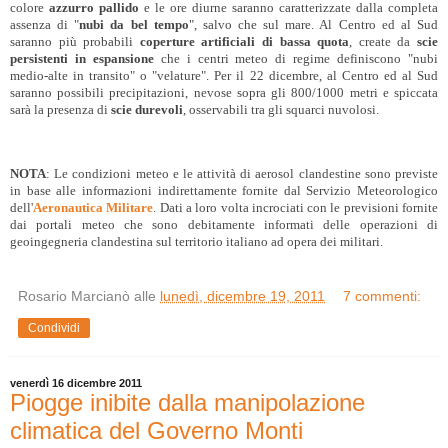
colore
azzurro pallido
e le ore diurne saranno caratterizzate dalla completa
assenza di "
nubi da bel tempo
", salvo che sul mare. Al Centro ed al Sud
saranno più probabili
coperture artificiali di bassa quota
, create da
scie
persistenti in espansione
che i centri meteo di regime definiscono "nubi
medio-alte in transito" o "velature". Per il 22 dicembre, al Centro ed al Sud
saranno possibili precipitazioni, nevose sopra gli 800/1000 metri e spiccata
sarà la presenza di
scie durevoli
, osservabili tra gli squarci nuvolosi.
NOTA
: Le condizioni meteo e le attività di aerosol clandestine sono previste
in base alle informazioni indirettamente fornite dal Servizio Meteorologico
dell'
Aeronautica Militare
. Dati a loro volta incrociati con le previsioni fornite
dai portali meteo che sono debitamente informati delle operazioni di
geoingegneria clandestina sul territorio italiano ad opera dei militari.
Rosario Marcianò
alle
lunedì, dicembre 19, 2011
7 commenti:
Condividi
venerdì 16 dicembre 2011
Piogge inibite dalla manipolazione
climatica del Governo Monti