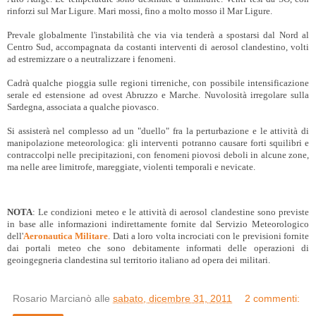
rinforzi sul Mar Ligure. Mari mossi, fino a molto mosso il Mar Ligure.
Prevale globalmente l'instabilità che via via tenderà a spostarsi dal Nord al
Centro Sud, accompagnata da costanti interventi di aerosol clandestino, volti
ad estremizzare o a neutralizzare i fenomeni.
Cadrà qualche pioggia sulle regioni tirreniche, con possibile intensificazione
serale ed estensione ad ovest Abruzzo e Marche. Nuvolosità irregolare sulla
Sardegna, associata a qualche piovasco.
Si assisterà nel complesso ad un "duello" fra la perturbazione e le attività di
manipolazione meteorologica: gli interventi potranno causare forti squilibri e
contraccolpi nelle precipitazioni, con fenomeni piovosi deboli in alcune zone,
ma nelle aree limitrofe, mareggiate, violenti temporali e nevicate.
NOTA
: Le condizioni meteo e le attività di aerosol clandestine sono previste
in base alle informazioni indirettamente fornite dal Servizio Meteorologico
dell'
Aeronautica Militare
. Dati a loro volta incrociati con le previsioni fornite
dai portali meteo che sono debitamente informati delle operazioni di
geoingegneria clandestina sul territorio italiano ad opera dei militari.
Rosario Marcianò
alle
sabato, dicembre 31, 2011
2 commenti: