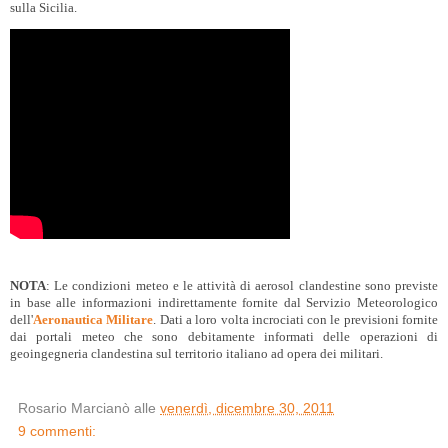
sulla Sicilia.
NOTA
: Le condizioni meteo e le attività di aerosol clandestine sono previste
in base alle informazioni indirettamente fornite dal Servizio Meteorologico
dell'
Aeronautica Militare
. Dati a loro volta incrociati con le previsioni fornite
dai portali meteo che sono debitamente informati delle operazioni di
geoingegneria clandestina sul territorio italiano ad opera dei militari.
Rosario Marcianò
alle
venerdì, dicembre 30, 2011
9 commenti: