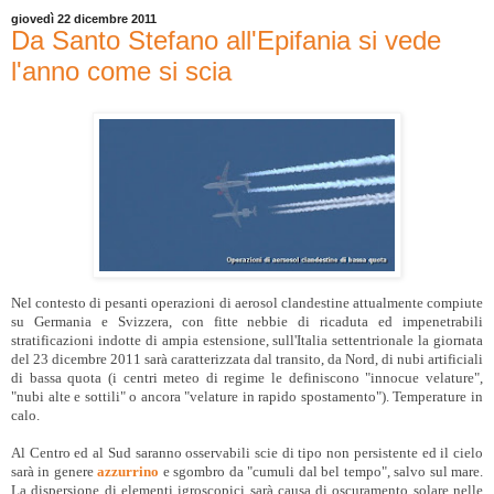
giovedì 22 dicembre 2011
Da Santo Stefano all'Epifania si vede
l'anno come si scia
Nel contesto di pesanti operazioni di aerosol clandestine attualmente compiute
su Germania e Svizzera, con fitte nebbie di ricaduta ed impenetrabili
stratificazioni indotte di ampia estensione, sull'Italia settentrionale la giornata
del 23 dicembre 2011 sarà caratterizzata dal transito, da Nord, di nubi artificiali
di bassa quota (i centri meteo di regime le definiscono "innocue velature",
"nubi alte e sottili" o ancora "velature in rapido spostamento"). Temperature in
calo.
Al Centro ed al Sud saranno osservabili scie di tipo non persistente ed il cielo
sarà in genere
azzurrino
e sgombro da "cumuli dal bel tempo", salvo sul mare.
La dispersione di elementi igroscopici sarà causa di oscuramento solare nelle