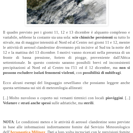
Il quadro previsto per i giorni 11, 12 e 13 dicembre è alquanto complesso e
variabile, sebbene la costante sia una sola:
scie chimiche persistenti
su tutto lo
stivale, ma di maggior intensità al Nord ed al Centro nei giorni 11 e 12, mentre
le attività di aerosol clandestine diverranno più incisive al Sud tra la notte del
12 e la mattina del 13 dicembre. I motivi vanno ricercati nella presenza di un
fronte di bassa pressione, foriero di piogge, proveniente dall'Africa
settentrionale. In questo contesto saranno possibili brevi ed inconsistenti
precipitazioni al Nord ed al Centro tra l'11 ed il 12 dicembre, ma
non si
possono escludere isolati fenomeni violenti
, con
possibilità di nubifragi
.
Ecco alcuni esempi del linguaggio orwelliano che possiamo leggere anche
questa settimana sui siti di meteorologia allineati:
[...] Molto nuvoloso o coperto sui versanti tirrenici con locali
pioviggini
. [...]
Velature
e
strati anche spessi
sulle adriatiche, ma
sterili
.
NOTA
: Le condizioni meteo e le attività di aerosol clandestine sono previste
in base alle informazioni indirettamente fornite dal Servizio Meteorologico
dell'
Aeronautica Militare
. Dati a loro volta incrociati con le previsioni fornite