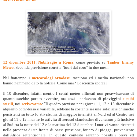
12 dicembre 2011: Nubifragio a Roma
, come previsto su
Tanker Enemy
Meteo
. Seconda previsione corretta "fuori dal coro" in due mesi.
Nel frattempo i
meteorologi ortodossi
tacciono ed i media nazionali non
hanno nemmeno dato la notizia. Come mai? Coscienza sporca?
Il 10 dicembre, infatti, mentre i centri meteo allineati non preavvisavano di
quanto sarebbe potuto avvenire, ma anzi... parlavano di
pioviggini
e nubi
sterili
, noi
scrivevamo
: "Il quadro previsto per i giorni 11, 12 e 13 dicembre è
alquanto complesso e variabile, sebbene la costante sia una sola: scie chimiche
persistenti su tutto lo stivale, ma di maggior intensità al Nord ed al Centro nei
giorni 11 e 12, mentre le attività di aerosol clandestine diverranno più incisive
al Sud tra la notte del 12 e la mattina del 13 dicembre. I motivi vanno ricercati
nella presenza di un fronte di bassa pressione, foriero di piogge, proveniente
dall'Africa settentrionale. In questo contesto saranno possibili brevi ed