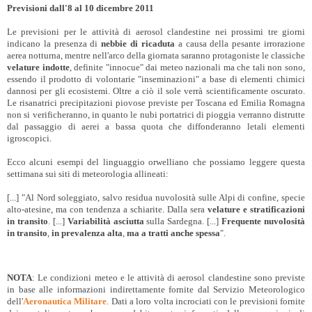
Previsioni dall'8 al 10 dicembre 2011
Le previsioni per le attività di aerosol clandestine nei prossimi tre giorni
indicano la presenza di
nebbie di ricaduta
a causa della pesante irrorazione
aerea notturna, mentre nell'arco della giornata saranno protagoniste le classiche
velature indotte
, definite "innocue" dai meteo nazionali ma che tali non sono,
essendo il prodotto di volontarie "inseminazioni" a base di elementi chimici
dannosi per gli ecosistemi. Oltre a ciò il sole verrà scientificamente oscurato.
Le risanatrici precipitazioni piovose previste per Toscana ed Emilia Romagna
non si verificheranno, in quanto le nubi portatrici di pioggia verranno distrutte
dal passaggio di aerei a bassa quota che diffonderanno letali elementi
igroscopici.
Ecco alcuni esempi del linguaggio orwelliano che possiamo leggere questa
settimana sui siti di meteorologia allineati:
[...] "Al Nord soleggiato, salvo residua nuvolosità sulle Alpi di confine, specie
alto-atesine, ma con tendenza a schiarite. Dalla sera
velature e stratificazioni
in transito
. [...]
Variabilità asciutta
sulla Sardegna. [...]
Frequente nuvolosità
in transito
,
in prevalenza alta
,
ma a tratti anche spessa
".
NOTA
: Le condizioni meteo e le attività di aerosol clandestine sono previste
in base alle informazioni indirettamente fornite dal Servizio Meteorologico
dell'
Aeronautica Militare
. Dati a loro volta incrociati con le previsioni fornite