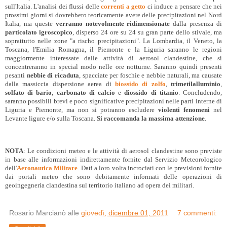
sull'Italia. L'analisi dei flussi delle
correnti a getto
ci induce a pensare che nei
prossimi giorni si dovrebbero teoricamente avere delle precipitazioni nel Nord
Italia, ma queste
verranno notevolmente ridimensionate
dalla presenza di
particolato igroscopico
, disperso 24 ore su 24 su gran parte dello stivale, ma
soprattutto nelle zone "a rischo precipitazioni". La Lombardia, il Veneto, la
Toscana, l'Emilia Romagna, il Piemonte e la Liguria saranno le regioni
maggiormente interessate dalle attività di aerosol clandestine, che si
concentreranno in special modo nelle ore notturne. Saranno quindi presenti
pesanti
nebbie di ricaduta
, spacciate per foschie e nebbie naturali, ma causate
dalla massiccia dispersione aerea di
biossido di zolfo
,
trimetilalluminio
,
solfato di bario
,
carbonato di calcio
e
diossido di titanio
. Concludendo,
saranno possibili brevi e poco significative precipitazioni nelle parti interne di
Liguria e Piemonte, ma non si potranno escludere
violenti fenomeni
nel
Levante ligure e/o sulla Toscana.
Si raccomanda la massima attenzione
.
NOTA
: Le condizioni meteo e le attività di aerosol clandestine sono previste
in base alle informazioni indirettamente fornite dal Servizio Meteorologico
dell'
Aeronautica Militare
. Dati a loro volta incrociati con le previsioni fornite
dai portali meteo che sono debitamente informati delle operazioni di
geoingegneria clandestina sul territorio italiano ad opera dei militari.
Rosario Marcianò
alle
giovedì, dicembre 01, 2011
7 commenti: