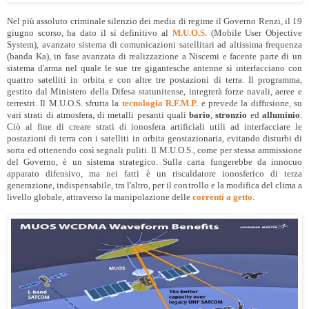
Nel più assoluto criminale silenzio dei media di regime il Governo Renzi, il 19
giugno scorso, ha dato il sì definitivo al
M.U.O.S.
(Mobile User Objective
System), avanzato sistema di comunicazioni satellitari ad altissima frequenza
(banda Ka), in fase avanzata di realizzazione a Niscemi e facente parte di un
sistema d'arma nel quale le sue tre gigantesche antenne si interfacciano con
quattro satelliti in orbita e con altre tre postazioni di terra. Il programma,
gestito dal Ministero della Difesa statunitense, integrerà forze navali, aeree e
terrestri. Il M.U.O.S. sfrutta la
tecnologia R.F.M.P.
e prevede la diffusione, su
vari strati di atmosfera, di metalli pesanti quali
bario
,
stronzio
ed
alluminio
.
Ciò al fine di creare strati di ionosfera artificiali utili ad interfacciare le
postazioni di terra con i satelliti in orbita geostazionaria, evitando disturbi di
sorta ed ottenendo così segnali puliti. Il M.U.O.S., come per stessa ammissione
del Governo, è un sistema strategico. Sulla carta fungerebbe da innocuo
apparato difensivo, ma nei fatti è un riscaldatore ionosferico di terza
generazione, indispensabile, tra l'altro, per il controllo e la modifica del clima a
livello globale, attraverso la manipolazione delle
correnti a getto
.