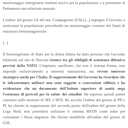
monitoraggio emergessero risultati nocivi per la popolazione e a presentare al
Parlamento una relazione annuale.
L'ordine del giorno G4 del sen. Compagnone (GAL) [...] impegna il Governo a
rassicurare la popolazione prevedendo un monitoraggio costante dei limiti di
emissioni elettromagnetiche.
[...]
Il Sottosegretario di Stato per la difesa Alfano ha fatto presente che l'accordo
bilaterale sul sito di Niscemi
rientra tra gli obblighi di assistenza difensiva
previsti dalla NATO
. L'impianto satellitare, che non è sistema d'arma, non
risponde esclusivamente a interessi statunitensi, ma
riveste interesse
strategico anche per l'Italia
.
Il rappresentante del Governo ha ricordato che
le infrastrutture militari non sono soggette a concessione edilizia e ha
evidenziato che un documento dell'Istituto superiore di sanità nega
l'esistenza di pericoli per la salute dei cittadini
. Ha espresso quindi parere
contrario sulle mozioni di SEL e M5S. Ha accolto l'ordine del giorno di PD e
PI; ha chiesto la soppressione del secondo punto dell'ordine del giorno della
Lega Nord, non potendosi utilizzare il sistema MUOS come radar per
contrastare i flussi migratori. Ha chiesto modifiche all'ordine del giorno di
GAL.