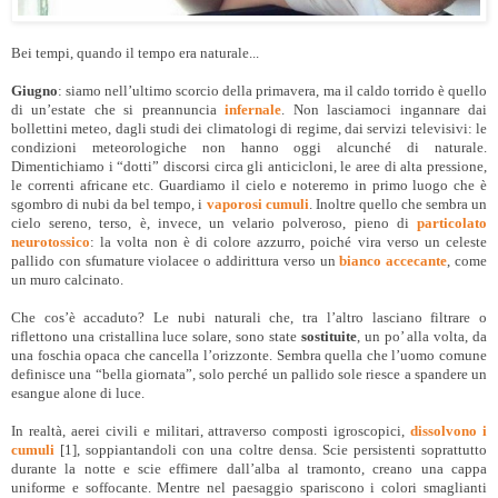
Bei tempi, quando il tempo era naturale...
Giugno
: siamo nell’ultimo scorcio della primavera, ma il caldo torrido è quello
di un’estate che si preannuncia
infernale
. Non lasciamoci ingannare dai
bollettini meteo, dagli studi dei climatologi di regime, dai servizi televisivi: le
condizioni meteorologiche non hanno oggi alcunché di naturale.
Dimentichiamo i “dotti” discorsi circa gli anticicloni, le aree di alta pressione,
le correnti africane etc. Guardiamo il cielo e noteremo in primo luogo che è
sgombro di nubi da bel tempo, i
vaporosi cumuli
. Inoltre quello che sembra un
cielo sereno, terso, è, invece, un velario polveroso, pieno di
particolato
neurotossico
: la volta non è di colore azzurro, poiché vira verso un celeste
pallido con sfumature violacee o addirittura verso un
bianco accecante
, come
un muro calcinato.
Che cos’è accaduto? Le nubi naturali che, tra l’altro lasciano filtrare o
riflettono una cristallina luce solare, sono state
sostituite
, un po’ alla volta, da
una foschia opaca che cancella l’orizzonte. Sembra quella che l’uomo comune
definisce una “bella giornata”, solo perché un pallido sole riesce a spandere un
esangue alone di luce.
In realtà, aerei civili e militari, attraverso composti igroscopici,
dissolvono i
cumuli
[1], soppiantandoli con una coltre densa. Scie persistenti soprattutto
durante la notte e scie effimere dall’alba al tramonto, creano una cappa
uniforme e soffocante. Mentre nel paesaggio spariscono i colori smaglianti