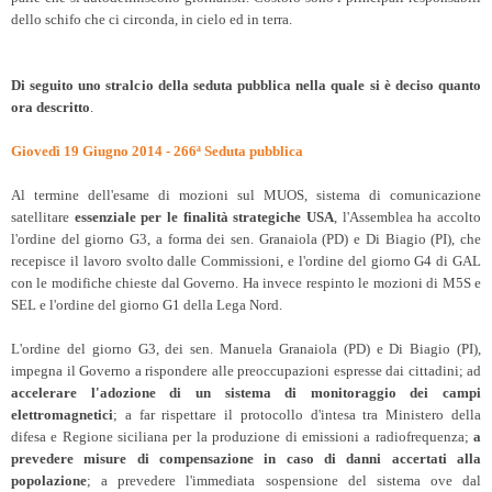
dello schifo che ci circonda, in cielo ed in terra.
Di seguito uno stralcio della seduta pubblica nella quale si è deciso quanto
ora descritto
.
Giovedì 19 Giugno 2014 - 266ª Seduta pubblica
Al termine dell'esame di mozioni sul MUOS, sistema di comunicazione
satellitare
essenziale per le finalità strategiche USA
, l'Assemblea ha accolto
l'ordine del giorno G3, a forma dei sen. Granaiola (PD) e Di Biagio (PI), che
recepisce il lavoro svolto dalle Commissioni, e l'ordine del giorno G4 di GAL
con le modifiche chieste dal Governo. Ha invece respinto le mozioni di M5S e
SEL e l'ordine del giorno G1 della Lega Nord.
L'ordine del giorno G3, dei sen. Manuela Granaiola (PD) e Di Biagio (PI),
impegna il Governo a rispondere alle preoccupazioni espresse dai cittadini; ad
accelerare l'adozione di un sistema di monitoraggio dei campi
elettromagnetici
; a far rispettare il protocollo d'intesa tra Ministero della
difesa e Regione siciliana per la produzione di emissioni a radiofrequenza;
a
prevedere misure di compensazione in caso di danni accertati alla
popolazione
; a prevedere l'immediata sospensione del sistema ove dal