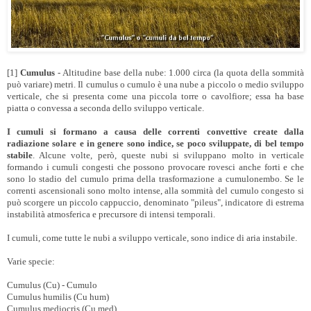
[1]
Cumulus
- Altitudine base della nube: 1.000 circa (la quota della sommità
può variare) metri. Il cumulus o cumulo è una nube a piccolo o medio sviluppo
verticale, che si presenta come una piccola torre o cavolfiore; essa ha base
piatta o convessa a seconda dello sviluppo verticale.
I cumuli si formano a causa delle correnti convettive create dalla
radiazione solare e in genere sono indice, se poco sviluppate, di bel tempo
stabile
. Alcune volte, però, queste nubi si sviluppano molto in verticale
formando i cumuli congesti che possono provocare rovesci anche forti e che
sono lo stadio del cumulo prima della trasformazione a cumulonembo. Se le
correnti ascensionali sono molto intense, alla sommità del cumulo congesto si
può scorgere un piccolo cappuccio, denominato "pileus", indicatore di estrema
instabilità atmosferica e precursore di intensi temporali.
I cumuli, come tutte le nubi a sviluppo verticale, sono indice di aria instabile.
Varie specie:
Cumulus (Cu) - Cumulo
Cumulus humilis (Cu hum)
Cumulus mediocris (Cu med)