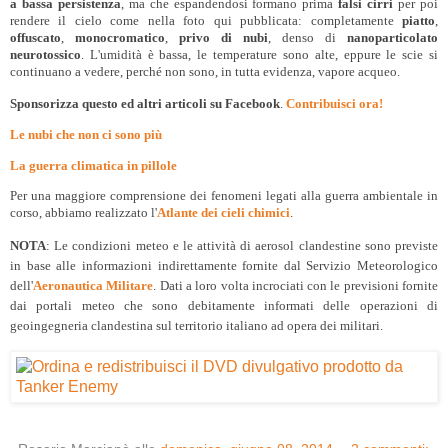
a bassa persistenza
, ma che espandendosi formano prima
falsi cirri
per poi
rendere il cielo come nella foto qui pubblicata: completamente
piatto
,
offuscato
,
monocromatico
,
privo di nubi
, denso di
nanoparticolato
neurotossico
. L'umidità è bassa, le temperature sono alte, eppure le scie si
continuano a vedere, perché non sono, in tutta evidenza, vapore acqueo.
Sponsorizza questo ed altri articoli su Facebook
.
Contribuisci ora!
Le nubi che non ci sono più
La guerra climatica in pillole
Per una maggiore comprensione dei fenomeni legati alla guerra ambientale in
corso, abbiamo realizzato l'
Atlante dei cieli chimici
.
NOTA
: Le condizioni meteo e le attività di aerosol clandestine sono previste
in base alle informazioni indirettamente fornite dal Servizio Meteorologico
dell'
Aeronautica Militare
. Dati a loro volta incrociati con le previsioni fornite
dai portali meteo che sono debitamente informati delle operazioni di
geoingegneria clandestina sul territorio italiano ad opera dei militari.