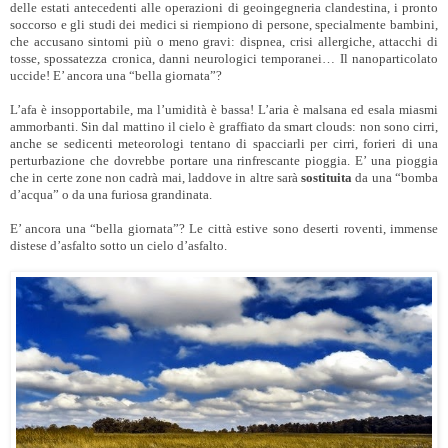
delle estati antecedenti alle operazioni di geoingegneria clandestina, i pronto
soccorso e gli studi dei medici si riempiono di persone, specialmente bambini,
che accusano sintomi più o meno gravi: dispnea, crisi allergiche, attacchi di
tosse, spossatezza cronica, danni neurologici temporanei… Il nanoparticolato
uccide! E’ ancora una “bella giornata”?
L’afa è insopportabile, ma l’umidità è bassa! L’aria è malsana ed esala miasmi
ammorbanti. Sin dal mattino il cielo è graffiato da smart clouds: non sono cirri,
anche se sedicenti meteorologi tentano di spacciarli per cirri, forieri di una
perturbazione che dovrebbe portare una rinfrescante pioggia. E’ una pioggia
che in certe zone non cadrà mai, laddove in altre sarà
sostituita
da una “bomba
d’acqua” o da una furiosa grandinata.
E’ ancora una “bella giornata”? Le città estive sono deserti roventi, immense
distese d’asfalto sotto un cielo d’asfalto.