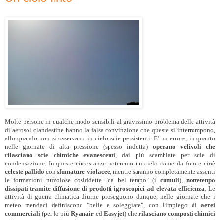
Molte persone in qualche modo sensibili al gravissimo problema delle attività
di aerosol clandestine hanno la falsa convinzione che queste si interrompono,
allorquando non si osservano in cielo scie persistenti. E' un errore, in quanto
nelle giornate di alta pressione (spesso indotta)
operano velivoli che
rilasciano scie chimiche evanescenti
, dai più scambiate per scie di
condensazione. In queste circostanze noteremo un cielo come da foto e cioè
celeste pallido
con
sfumature violacee
, mentre saranno completamente assenti
le formazioni nuvolose cosiddette "da bel tempo" (i
cumuli
),
nottetenpo
dissipati tramite diffusione di prodotti igroscopici ad elevata efficienza
. Le
attività di guerra climatica diurne proseguono dunque, nelle giornate che i
meteo mendaci definiscono "belle e soleggiate", con l'impiego di
aerei
commerciali
(per lo più
Ryanair
ed
Easyjet
) che
rilasciano composti chimici