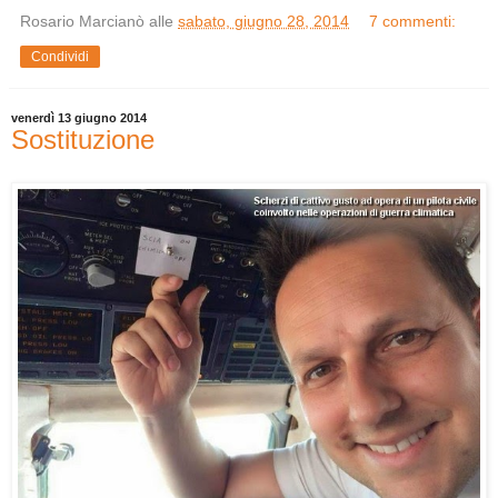
Rosario Marcianò
alle
sabato, giugno 28, 2014
7 commenti:
Condividi
venerdì 13 giugno 2014
Sostituzione