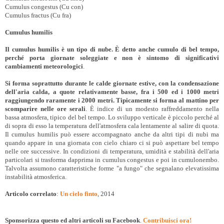
Cumulus congestus (Cu con)
Cumulus fractus (Cu fra)
Cumulus humilis
Il cumulus humilis è un tipo di nube. È detto anche cumulo di bel tempo,
perché porta giornate soleggiate e non è sintomo di significativi
cambiamenti meteorologici
.
Si forma soprattutto durante le calde giornate estive, con la condensazione
dell'aria calda, a quote relativamente basse, fra i 500 ed i 1000 metri
raggiungendo raramente i 2000 metri. Tipicamente si forma al mattino per
scomparire nelle ore serali
. È indice di un modesto raffreddamento nella
bassa atmosfera, tipico del bel tempo. Lo sviluppo verticale è piccolo perché al
di sopra di esso la temperatura dell'atmosfera cala lentamente al salire di quota.
Il cumulus humilis può essere accompagnato anche da altri tipi di nubi ma
quando appare in una giornata con cielo chiaro ci si può aspettare bel tempo
nelle ore successive. In condizioni di temperatura, umidità e stabilità dell'aria
particolari si trasforma dapprima in cumulus congestus e poi in cumulonembo.
Talvolta assumono caratteristiche forme "a fungo" che segnalano elevatissima
instabilità atmosferica.
Articolo correlato
:
Un cielo finto
, 2014
Sponsorizza questo ed altri articoli su Facebook
.
Contribuisci ora!