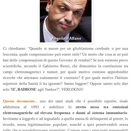
Ci chiediamo: "Quando si muore per un glioblastoma cerebrale o per una
leucemia, quale compensazione può essere utile? Un morto che cosa se ne può
fare delle compensazioni di questo Governo di venduti? Se non esistono prove
scientifiche, secondo il Gabinetto Renzi, che dimostrino la correlazione tra
campi elettromagnetici e tumori, per quale motivo esistono approfondite
ricerche che attestano esattamente il contrario? E per quale motivo l'Istituto
superiore della Sanità li ha ignorati? Sanno leggere? Oppure sanno solo dire
solo '
SI', BADRONE
' agli Yankee?". VERGOGNA!
Questo documento
... uno dei tanti studi che è possibile reperire, risale
addirittura al 1991 e stabilisce lo
stretto nesso tra emissioni
elettromagnetiche ad elevata frequenza e danni al sistema immunitario
.
Invitiamo a leggerlo e ad segnalarlo a quella massa di delinquenti al potere, lo
ricordo, senza legittimazione popolare, nonché a quei pennivendoli senza
palle che si autodefiniscono giornalisti. Costoro sono i principali responsabili