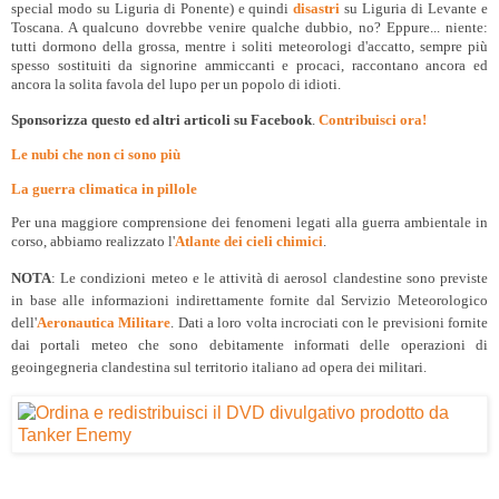
special modo su Liguria di Ponente) e quindi
disastri
su Liguria di Levante e
Toscana. A qualcuno dovrebbe venire qualche dubbio, no? Eppure... niente:
tutti dormono della grossa, mentre i soliti meteorologi d'accatto, sempre più
spesso sostituiti da signorine ammiccanti e procaci, raccontano ancora ed
ancora la solita favola del lupo per un popolo di idioti.
Sponsorizza questo ed altri articoli su Facebook
.
Contribuisci ora!
Le nubi che non ci sono più
La guerra climatica in pillole
Per una maggiore comprensione dei fenomeni legati alla guerra ambientale in
corso, abbiamo realizzato l'
Atlante dei cieli chimici
.
NOTA
: Le condizioni meteo e le attività di aerosol clandestine sono previste
in base alle informazioni indirettamente fornite dal Servizio Meteorologico
dell'
Aeronautica Militare
. Dati a loro volta incrociati con le previsioni fornite
dai portali meteo che sono debitamente informati delle operazioni di
geoingegneria clandestina sul territorio italiano ad opera dei militari.