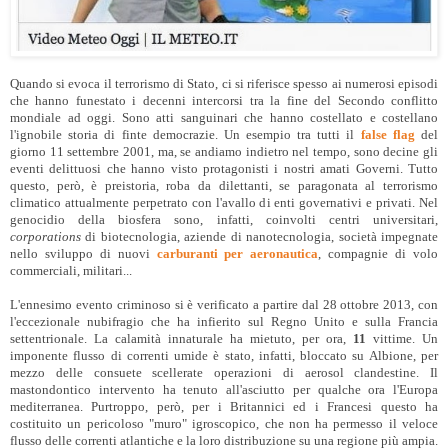
Quando si evoca il terrorismo di Stato, ci si riferisce spesso ai numerosi episodi
che hanno funestato i decenni intercorsi tra la fine del Secondo conflitto
mondiale ad oggi. Sono atti sanguinari che hanno costellato e costellano
l'ignobile storia di finte democrazie. Un esempio tra tutti il
false flag
del
giorno 11 settembre 2001, ma, se andiamo indietro nel tempo, sono decine gli
eventi delittuosi che hanno visto protagonisti i nostri amati Governi. Tutto
questo, però, è preistoria, roba da dilettanti, se paragonata al terrorismo
climatico attualmente perpetrato con l'avallo di enti governativi e privati. Nel
genocidio della biosfera sono, infatti, coinvolti centri universitari,
corporations
di biotecnologia, aziende di nanotecnologia, società impegnate
nello sviluppo di nuovi
carburanti per aeronautica
, compagnie di volo
commerciali, militari...
L'ennesimo evento criminoso si è verificato a partire dal 28 ottobre 2013, con
l'eccezionale nubifragio che ha infierito sul Regno Unito e sulla Francia
settentrionale. La calamità innaturale ha mietuto, per ora,
11
vittime. Un
imponente flusso di correnti umide è stato, infatti, bloccato su Albione, per
mezzo delle consuete scellerate operazioni di aerosol clandestine. Il
mastondontico intervento ha tenuto all'asciutto per qualche ora l'Europa
mediterranea. Purtroppo, però, per i Britannici ed i Francesi questo ha
costituito un pericoloso "muro" igroscopico, che non ha permesso il veloce
flusso delle correnti atlantiche e la loro distribuzione su una regione più ampia.