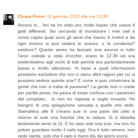
Chiara Ferrin
12 gennaio 2012 alle ore 13:39
Ancora io... Ieri ne ho visto uno molto basso che usava 4
getti differenti. Sto cercando di monitorare i miei cieli e
vorrei capire quali sono gli aerei che hanno 4 motori e da
ogni motore si può vedere lo scarico, o la condensa?
esistono? Questo aereo ha lasciato scie enormi in tutto
l'arco celeste a vista d'occhio. erano le 12.30 ed era
evidentissimo agli occhi di tutti perchè era particolarmente
basso e molto silenzioso. In base a quali informazioni
possiamo escludere che non ci siano altre ragioni per cui si
possano vedere queste scie? E come si può convincere la
gente che non si tratta di paranoia? La gente non ci crede
per partito preso, ha paura di esser confusa con i paranoici
del complotto... Io non ho risposte e voglio trovarle. Ho
bisogno di una spiegazione sensata a quello che vedo.
Stamattina alle 8 c'erano scie in una parte del cielo e
intorno al sole una foschia che lo velava. Si è dissolta
lentamente verso le 11. E ho visto solo una scia, ma non ho
potuto guardare molto il cielo oggi. Ora è tutto sereno, non
vedo niente, solo che il cielo è meno blu dei giorni scorsi.