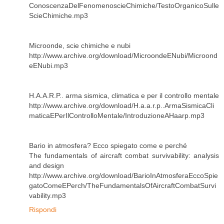
ConoscenzaDelFenomenoscieChimiche/TestoOrganicoSulle
ScieChimiche.mp3
Microonde, scie chimiche e nubi
http://www.archive.org/download/MicroondeENubi/Microond
eENubi.mp3
H.A.A.R.P.. arma sismica, climatica e per il controllo mentale
http://www.archive.org/download/H.a.a.r.p..ArmaSismicaCli
maticaEPerIlControlloMentale/IntroduzioneAHaarp.mp3
Bario in atmosfera? Ecco spiegato come e perché
The fundamentals of aircraft combat survivability: analysis
and design
http://www.archive.org/download/BarioInAtmosferaEccoSpie
gatoComeEPerch/TheFundamentalsOfAircraftCombatSurvi
vability.mp3
Rispondi