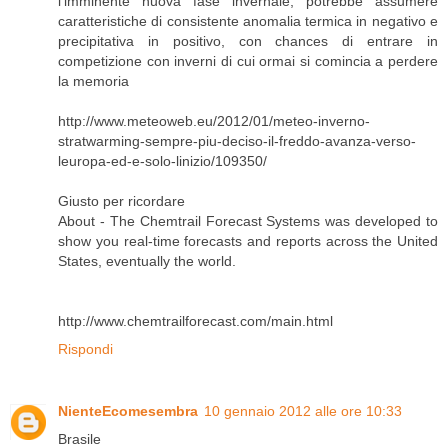
l’imminente nuova fase invernale, potrebbe assumere
caratteristiche di consistente anomalia termica in negativo e
precipitativa in positivo, con chances di entrare in
competizione con inverni di cui ormai si comincia a perdere
la memoria
http://www.meteoweb.eu/2012/01/meteo-inverno-
stratwarming-sempre-piu-deciso-il-freddo-avanza-verso-
leuropa-ed-e-solo-linizio/109350/
Giusto per ricordare
About - The Chemtrail Forecast Systems was developed to
show you real-time forecasts and reports across the United
States, eventually the world.
http://www.chemtrailforecast.com/main.html
Rispondi
NienteEcomesembra
10 gennaio 2012 alle ore 10:33
Brasile