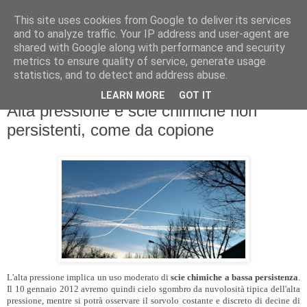
This site uses cookies from Google to deliver its services
and to analyze traffic. Your IP address and user-agent are
shared with Google along with performance and security
metrics to ensure quality of service, generate usage
statistics, and to detect and address abuse.
LEARN MORE
GOT IT
lunedì 9 gennaio 2012
Alta pressione e scie chimiche non
persistenti, come da copione
L'alta pressione implica un uso moderato di
scie chimiche a bassa persistenza
.
Il 10 gennaio 2012 avremo quindi cielo sgombro da nuvolosità tipica dell'alta
pressione, mentre si potrà osservare il sorvolo costante e discreto di decine di