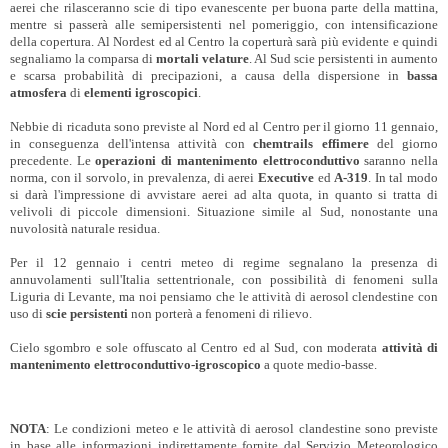
aerei che rilasceranno scie di tipo evanescente per buona parte della mattina,
mentre si passerà alle semipersistenti nel pomeriggio, con intensificazione
della copertura. Al Nordest ed al Centro la coperturà sarà più evidente e quindi
segnaliamo la comparsa di
mortali velature
. Al Sud scie persistenti in aumento
e scarsa probabilità di precipazioni, a causa della dispersione in
bassa
atmosfera
di
elementi igroscopici
.
Nebbie di ricaduta sono previste al Nord ed al Centro per il giorno 11 gennaio,
in conseguenza dell'intensa attività con
chemtrails effimere
del giorno
precedente. Le
operazioni di mantenimento elettroconduttivo
saranno nella
norma, con il sorvolo, in prevalenza, di aerei
Executive
ed
A-319
. In tal modo
si darà l'impressione di avvistare aerei ad alta quota, in quanto si tratta di
velivoli di piccole dimensioni. Situazione simile al Sud, nonostante una
nuvolosità naturale residua.
Per il 12 gennaio i centri meteo di regime segnalano la presenza di
annuvolamenti sull'Italia settentrionale, con possibilità di fenomeni sulla
Liguria di Levante, ma noi pensiamo che le attività di aerosol clendestine con
uso di
scie persistenti
non porterà a fenomeni di rilievo.
Cielo sgombro e sole offuscato al Centro ed al Sud, con moderata
attività di
mantenimento elettroconduttivo-igroscopico
a quote medio-basse.
NOTA
: Le condizioni meteo e le attività di aerosol clandestine sono previste
in base alle informazioni indirettamente fornite dal Servizio Meteorologico