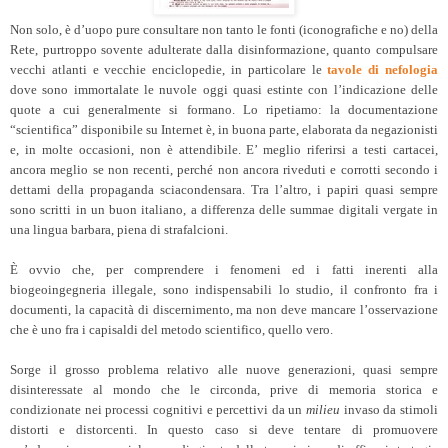
Non solo, è d’uopo pure consultare non tanto le fonti (iconografiche e no) della
Rete, purtroppo sovente adulterate dalla disinformazione, quanto compulsare
vecchi atlanti e vecchie enciclopedie, in particolare le
tavole di nefologia
dove sono immortalate le nuvole oggi quasi estinte con l’indicazione delle
quote a cui generalmente si formano. Lo ripetiamo: la documentazione
“scientifica” disponibile su Internet è, in buona parte, elaborata da negazionisti
e, in molte occasioni, non è attendibile. E’ meglio riferirsi a testi cartacei,
ancora meglio se non recenti, perché non ancora riveduti e corrotti secondo i
dettami della propaganda sciacondensara. Tra l’altro, i papiri quasi sempre
sono scritti in un buon italiano, a differenza delle summae digitali vergate in
una lingua barbara, piena di strafalcioni.
È ovvio che, per comprendere i fenomeni ed i fatti inerenti alla
biogeoingegneria illegale, sono indispensabili lo studio, il confronto fra i
documenti, la capacità di discernimento, ma non deve mancare l’osservazione
che è uno fra i capisaldi del metodo scientifico, quello vero.
Sorge il grosso problema relativo alle nuove generazioni, quasi sempre
disinteressate al mondo che le circonda, prive di memoria storica e
condizionate nei processi cognitivi e percettivi da un
milieu
invaso da stimoli
distorti e distorcenti. In questo caso si deve tentare di promuovere