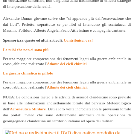
un’educazione sensoriale, non disgiunta dalla trasmissione di efficaci strategie
di interpretazione della realtà.
Alexandre Dumas giovane scrive che “si apprende più dall’osservazione che
dai libri”. Perfetto, soprattutto se per libri si intendono gli scartafacci di
Massimo Polidoro, Alberto Angela, Paolo Attivissimo e compagnia cantante.
Sponsorizza questo ed altri articoli
.
Contribuisci ora!
Le nubi che non ci sono più
Per una maggiore comprensione dei fenomeni legati alla guerra ambientale in
corso, abbiamo realizzato l'
Atlante dei cieli chimici
.
La guerra climatica in pillole
Per una maggiore comprensione dei fenomeni legati alla guerra ambientale in
corso, abbiamo realizzato l'
Atlante dei cieli chimici
.
NOTA
: Le condizioni meteo e le attività di aerosol clandestine sono previste
in base alle informazioni indirettamente fornite dal Servizio Meteorologico
dell'
Aeronautica Militare
. Dati a loro volta incrociati con le previsioni fornite
dai portali meteo che sono debitamente informati delle operazioni di
geoingegneria clandestina sul territorio italiano ad opera dei militari.