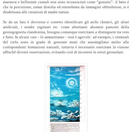
maestosi e bellissimi cumuli non sono riconosciuti come “genuini”: il fatto è
che la percezione, ormai distolta ed ottenebrata da immagini obbrobriose, si è
disabituata alle creazioni di madre natura.
Se da un lato è doveroso e corretto identificare gli archi chimici, gli aloni
artificiali, i nembi zigrinati etc. come altrettanti abomini partoriti della
geoingegneria clandestina, bisogna comunque esercitarsi a distinguere tra vero
e finto. In alcuni casi – lo ammettiamo – non è agevole: ad esempio, i criminali
del cielo sono in grado di generare strati che assomigliano molto alle
corrispondenti formazioni naturali; tuttavia è necessario esercitare la visione
affinché diventi osservazione, evitando così di incorrere in errori grossolani.