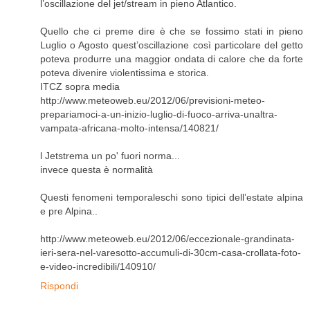
l’oscillazione del jet/stream in pieno Atlantico.
Quello che ci preme dire è che se fossimo stati in pieno
Luglio o Agosto quest’oscillazione così particolare del getto
poteva produrre una maggior ondata di calore che da forte
poteva divenire violentissima e storica.
ITCZ sopra media
http://www.meteoweb.eu/2012/06/previsioni-meteo-
prepariamoci-a-un-inizio-luglio-di-fuoco-arriva-unaltra-
vampata-africana-molto-intensa/140821/
l Jetstrema un po' fuori norma...
invece questa è normalità
Questi fenomeni temporaleschi sono tipici dell’estate alpina
e pre Alpina..
http://www.meteoweb.eu/2012/06/eccezionale-grandinata-
ieri-sera-nel-varesotto-accumuli-di-30cm-casa-crollata-foto-
e-video-incredibili/140910/
Rispondi