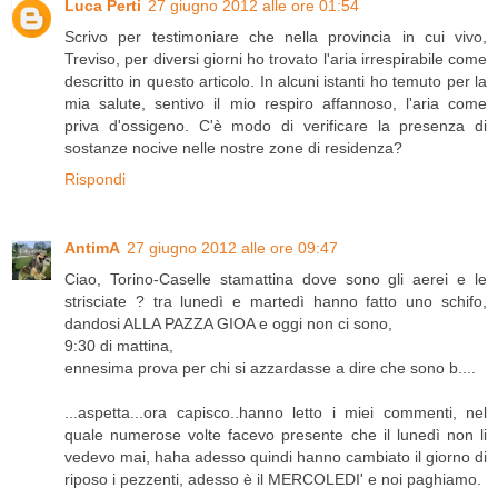
Luca Perti
27 giugno 2012 alle ore 01:54
Scrivo per testimoniare che nella provincia in cui vivo,
Treviso, per diversi giorni ho trovato l'aria irrespirabile come
descritto in questo articolo. In alcuni istanti ho temuto per la
mia salute, sentivo il mio respiro affannoso, l'aria come
priva d'ossigeno. C'è modo di verificare la presenza di
sostanze nocive nelle nostre zone di residenza?
Rispondi
AntimA
27 giugno 2012 alle ore 09:47
Ciao, Torino-Caselle stamattina dove sono gli aerei e le
strisciate ? tra lunedì e martedì hanno fatto uno schifo,
dandosi ALLA PAZZA GIOA e oggi non ci sono,
9:30 di mattina,
ennesima prova per chi si azzardasse a dire che sono b....
...aspetta...ora capisco..hanno letto i miei commenti, nel
quale numerose volte facevo presente che il lunedì non li
vedevo mai, haha adesso quindi hanno cambiato il giorno di
riposo i pezzenti, adesso è il MERCOLEDI' e noi paghiamo.