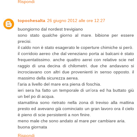
Rispondi
topochesalta
26 giugno 2012 alle ore 12:27
buongiorno dal nordest trevigiano
sono stato qualche giorno al mare. bibione per essere
precisi.
il caldo non è stato esagerato le coperture chimiche si però.
il corridoio aereo che dal veneziano porta ai balcani è stato
frequentatissimo. anche quattro aerei con relative scie nel
raggio di una decina di chilometri. due che andavano si
incrociavano con altri due provenienti in senso opposto. il
massimo della sicurezza aerea.
l'aria a livello del mare era piena di foschia.
ieri sera ha fatto un temporale di un'ora ed ha buttato giù
un bel po di acqua.
stamattina sono rietrato nella zona di treviso alla mattina
presto ed avevano già cominciato un gran lavoro ora il cielo
è pieno di scie persistenti a non finire.
meno male che sono andato al mare per cambiare aria.
buona giornata
Rispondi