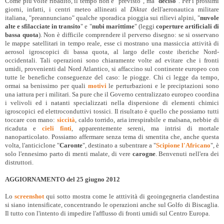
Come più volte ribadito, il tempo non è "previsto", ma "
deciso
". Per i prossimi
giorni, infatti, i centri meteo allineati al
Diktat
dell'aeronautica militare
italiana, "preannunciano" qualche sporadica pioggia sui rilievi alpini, "
nuvole
alte e sfilacciate in transito
" e "
nubi marittime
" (leggi
coperture artificiali di
bassa quota
). Non è difficile comprendere il perverso disegno: se si osservano
le mappe satellitari in tempo reale, esse ci mostrano una massiccia attività di
aerosol igroscopici di bassa quota, al largo delle coste iberiche Nord-
occidentali. Tali operazioni sono chiaramente volte ad evitare che i fronti
umidi, provenienti dal Nord Atlantico, si affaccino sul continente europeo con
tutte le benefiche conseguenze del caso: le piogge. Chi ci legge da tempo,
ormai sa benissimo per quali
motivi
le perturbazioni e le preciptazioni sono
una iattura per i militari. Sa pure che il Governo centralizzato europeo coordina
i velivoli ed i natanti specializzati nella dispersione di elementi chimici
igroscopici ed elettroconduttivi tossici. Il risultato è quello che possiamo tutti
toccare con mano:
siccità
, caldo torrido, aria irrespirabile e malsana, nebbie di
ricaduta e
cieli finti
, apparentemente sereni, ma intrisi di mortale
nanoparticolato. Possiamo affermare senza tema di smentita che, anche questa
volta, l'anticiclone "
Caronte
", destinato a subentrare a "
Scipione l'Africano
", è
solo l'ennesimo parto di menti malate, di vere
carogne
. Benvenuti nell'era dei
distruttori.
AGGIORNAMENTO del 25 giugno 2012
Lo
screenshot
qui sotto mostra come le atttività di geoingegneria clandestina
si siano intensificate, concentrando le operazioni anche sul Golfo di Biscaglia.
Il tutto con l'intento di impedire l'afflusso di fronti umidi sul Centro Europa.