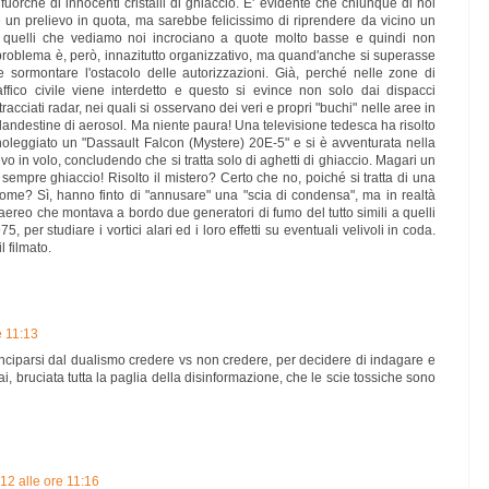
ta fuorché di innocenti cristalli di ghiaccio. E' evidente che chiunque di noi
un prelievo in quota, ma sarebbe felicissimo di riprendere da vicino un
e quelli che vediamo noi incrociano a quote molto basse e quindi non
Il problema è, però, innazitutto organizzativo, ma quand'anche si superasse
e sormontare l'ostacolo delle autorizzazioni. Già, perché nelle zone di
raffico civile viene interdetto e questo si evince non solo dai dispacci
racciati radar, nei quali si osservano dei veri e propri "buchi" nelle aree in
clandestine di aerosol. Ma niente paura! Una televisione tedesca ha risolto
noleggiato un "Dassault Falcon (Mystere) 20E-5" e si è avventurata nella
vo in volo, concludendo che si tratta solo di aghetti di ghiaccio. Magari un
r sempre ghiaccio! Risolto il mistero? Certo che no, poiché si tratta di una
ome? Sì, hanno finto di "annusare" una "scia di condensa", ma in realtà
aereo che montava a bordo due generatori di fumo del tutto simili a quelli
5, per studiare i vortici alari ed i loro effetti su eventuali velivoli in coda.
 filmato.
e 11:13
ciparsi dal dualismo credere vs non credere, per decidere di indagare e
i, bruciata tutta la paglia della disinformazione, che le scie tossiche sono
12 alle ore 11:16