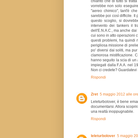
chiarito che di tutto si trat
vorrebbe non solo eseguire 
"aereo chimico", tant'è ch
sarebbe poi così difficile. 
questo scoglio, si dovrebb
intervento dei tankers il t
dell'E.N.A.C., ma anche dai t
cui sono in atto operazioni 
questi problemi, ha quindi 
perigliosa missione di prelie
po' diversi dai soliti, ma pu
clamorosa mistificazione. C
hanno seguito la scia di un 
impiegati dalla F.A.A. nel 197
Non ci credete? Guardatevi il
Rispondi
Zret
5 maggio 2012 alle or
Leleturbolover, è bene eman
documentarsi. Allora scoprira
una realtà inoppugnabile.
Rispondi
leleturbolover
5 maggio 20