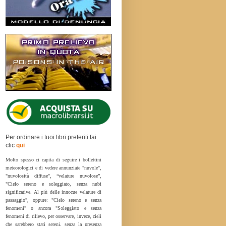
Per ordinare i tuoi libri preferiti fai
clic
qui
Molto spesso ci capita di seguire i bollettini
meteorologici e di vedere annunziate "nuvole",
"nuvolosità diffuse", “velature nuvolose”,
"Cielo sereno e soleggiato, senza nubi
significative. Al più delle innocue velature di
passaggio", oppure: "Cielo sereno e senza
fenomeni" o ancora "Soleggiato e senza
fenomeni di rilievo, per osservare, invece, cieli
che sarebbero stati sereni, senza la presenza