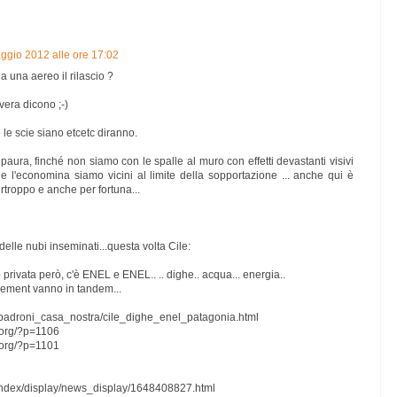
ggio 2012 alle ore 17:02
a una aereo il rilascio ?
vera dicono ;-)
 le scie siano etcetc diranno.
 paura, finché non siamo con le spalle al muro con effetti devastanti visivi
ro e l'economina siamo vicini al limite della sopportazione ... anche qui è
troppo e anche per fortuna...
elle nubi inseminati...questa volta Cile:
privata però, c'è ENEL e ENEL.. .. dighe.. acqua... energia..
ement vanno in tandem...
t/padroni_casa_nostra/cile_dighe_enel_patagonia.html
.org/?p=1106
.org/?p=1101
index/display/news_display/1648408827.html