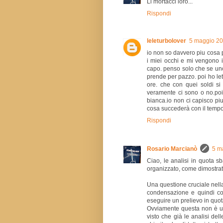
Li mortacci loro...
Rispondi
leleturbolover
5 maggio 20
io non so davvero piu cosa 
i miei occhi e mi vengono 
capo. penso solo che se uno
prende per pazzo. poi ho lett
ore. che con quei soldi s
veramente ci sono o no.poi
bianca.io non ci capisco p
cosa succederà con il tempo 
Rispondi
Rosario Marcianò
5 m
Ciao, le analisi in quota 
organizzato, come dimostra
Una questione cruciale nella
condensazione e quindi com
eseguire un prelievo in quota
Ovviamente questa non è una
visto che già le analisi de