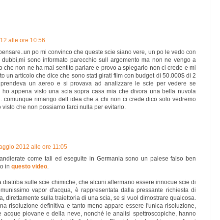
12 alle ore 10:56
pensare..un po mi convinco che queste scie siano vere, un po le vedo con
i dubbi,mi sono informato parecchio sull argomento ma non ne vengo a
 che non ne ha mai sentito parlare e provo a spiegarlo non ci crede e mi
o un articolo che dice che sono stati girati film con budget di 50.000$ di 2
i prendeva un aereo e si provava ad analizzare le scie per vedere se
 ho appena visto una scia sopra casa mia che divora una bella nuvola
iu. comunque rimango dell idea che a chi non ci crede dico solo vedremo
visto che non possiamo farci nulla per evitarlo.
aggio 2012 alle ore 11:05
sbandierate come tali ed eseguite in Germania sono un palese falso ben
to in
questo video
.
 diatriba sulle scie chimiche, che alcuni affermano essere innocue scie di
unissimo vapor d'acqua, è rappresentata dalla pressante richiesta di
, direttamente sulla traiettoria di una scia, se si vuol dimostrare qualcosa.
 risoluzione definitiva e tanto meno appare essere l'unica risoluzione,
lle acque piovane e della neve, nonché le analisi spettroscopiche, hanno