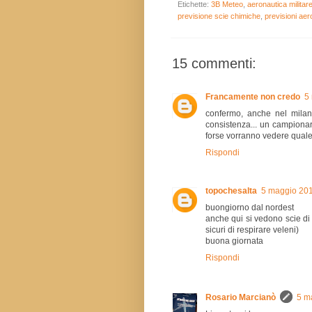
Etichette:
3B Meteo
,
aeronautica militar
previsione scie chimiche
,
previsioni aero
15 commenti:
Francamente non credo
5
confermo, anche nel milane
consistenza... un campionario
forse vorranno vedere quale 
Rispondi
topochesalta
5 maggio 201
buongiorno dal nordest
anche qui si vedono scie di t
sicuri di respirare veleni)
buona giornata
Rispondi
Rosario Marcianò
5 m