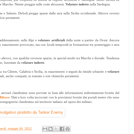
le Marche. Niente pioggia sulle coste abruzzesi.
Velature indotte
sulla Sardegna.
ria e Salento. Deboli piogge sparse dalla sera sulla Sicilia occidentale. Altrove rovesci
cie persistenti.
 addensamento sulle Alpi e
velature artificiali
dalla notte a partire da Ovest. Ancora
in esaurimento provocato, ma con locali temporali in formazione tra pomeriggio e sera
e altrove, con qualche rovescio sparso, in special modo tra Marche e dorsale. Tendenza
he, funestate da
velature indotte
.
ta tra Cilento, Calabria e Sicilia, in esaurimento e seguiti da timide schiarite e
velature
iciali, anche compatti, in transito e scie chimiche persistenti.
i aerosol clandestine sono previste in base alle informazioni indirettamente fornite dal
ilitare
. Dati a loro volta incrociati con le previsioni fornite dai portali meteo che sono
oingegneria clandestina sul territorio italiano ad opera dei militari.
erdì, maggio 04, 2012