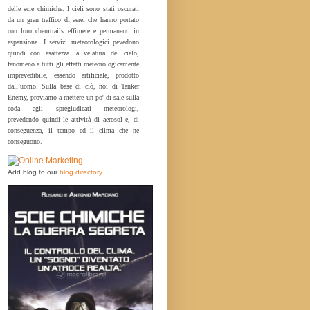
delle scie chimiche. I cieli sono stati oscurati
da un gran traffico di aerei che hanno portato
con loro chemtrails effimere e permanenti in
espansione. I servizi meteorologici pevedono
quindi con esattezza la velatura del cielo,
fenomeno a tutti gli effetti meteorologicamente
imprevedibile, essendo artificiale, prodotto
dall’uomo. Sulla base di ciò, noi di Tanker
Enemy, proviamo a mettere un po' di sale sulla
coda agli spregiudicati meteorologi,
prevedendo quindi le attività di aerosol e, di
conseguenza, il tempo ed il clima che ne
conseguono.
Add blog to our
blog directory