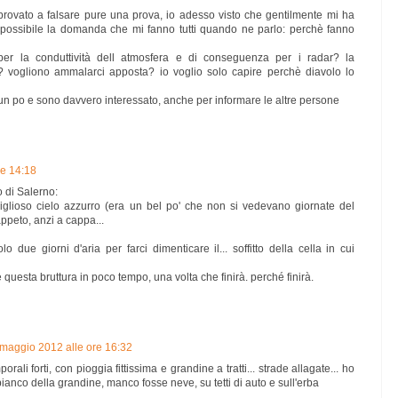
ovato a falsare pure una prova, io adesso visto che gentilmente mi ha
e possibile la domanda che mi fanno tutti quando ne parlo: perchè fanno
er la conduttività dell atmosfera e di conseguenza per i radar? la
? vogliono ammalarci apposta? io voglio solo capire perchè diavolo lo
un po e sono davvero interessato, anche per informare le altre persone
re 14:18
o di Salerno:
iglioso cielo azzurro (era un bel po' che non si vedevano giornate del
appeto, anzi a cappa...
o due giorni d'aria per farci dimenticare il... soffitto della cella in cui
questa bruttura in poco tempo, una volta che finirà. perché finirà.
 maggio 2012 alle ore 16:32
rali forti, con pioggia fittissima e grandine a tratti... strade allagate... ho
l bianco della grandine, manco fosse neve, su tetti di auto e sull'erba