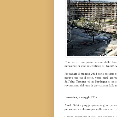
E' in arrivo una perturbazione dalla Fra
persistenti
si sono intensificati sul
Nord Ov
Per
sabato 5 maggio 2012
sono previste p
motivo per cui il cielo, verso metà giorn
Sull'
alta Toscana
ed in
Sardegna
si potr
rovineranno del tutto la giornata sin dalla 
Domenica, 6 maggio 2012
Nord
: Nubi e piogge sparse su gran parte 
persistenti
e
velature
per nulla innocue. Te
Centro
: Instabilità diffusa con rovesci e