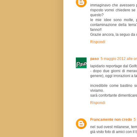
immaginavo che avessero pr
risposto vorrei chiedere s
questo?
le mie idee sono molte, p
contaminazione della terra
fanno!!
Grazie ancora, la seguo da 
Rispondi
paso
5 maggio 2012 alle o
lapidario reportage dal Golf
- dopo due giorni di merav
genere), oggi irrorazioni a t
incredibile come bastino sol
viviamo.
sarà confortante dimenticare 
Rispondi
Francamente non credo
5
nel sud ovest milanese, tempo
già visto foto di amici con i