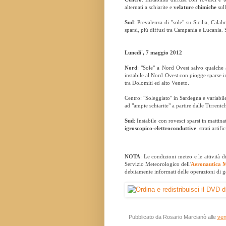
alternati a schiarite e
velature chimiche
sul
Sud
: Prevalenza di "sole" su Sicilia, Calab
sparsi, più diffusi tra Campania e Lucania. S
Lunedi', 7 maggio 2012
Nord
: "Sole" a Nord Ovest salvo qualche
instabile al Nord Ovest con piogge sparse 
tra Dolomiti ed alto Veneto.
Centro: "Soleggiato" in Sardegna e variabil
ad "ampie schiarite" a partire dalle Tirrenic
Sud
: Instabile con rovesci sparsi in mattina
igroscopico-elettroconduttive
: strati artif
NOTA
: Le condizioni meteo e le attività d
Servizio Meteorologico dell'
Aeronautica M
debitamente informati delle operazioni di ge
Pubblicato da
Rosario Marcianò
alle
ven