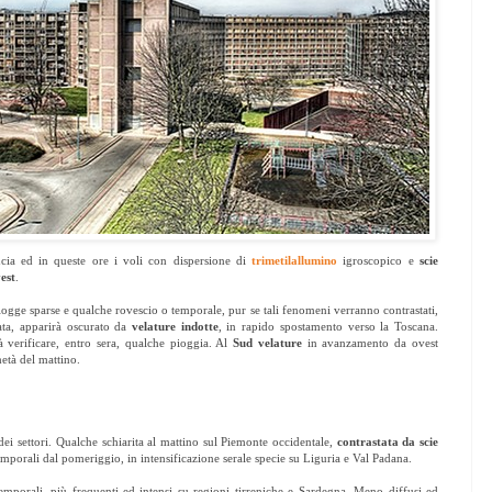
ncia ed in queste ore i voli con dispersione di
trimetilallumino
igroscopico e
scie
est
.
iogge sparse e qualche rovescio o temporale, pur se tali fenomeni verranno contrastati,
ata, apparirà oscurato da
velature indotte
, in rapido spostamento verso la Toscana.
à verificare, entro sera, qualche pioggia. Al
Sud
velature
in avanzamento da ovest
metà del mattino.
dei settori. Qualche schiarita al mattino sul Piemonte occidentale,
contrastata da scie
mporali dal pomeriggio, in intensificazione serale specie su Liguria e Val Padana.
 temporali, più frequenti ed intensi su regioni tirreniche e Sardegna. Meno diffusi ed