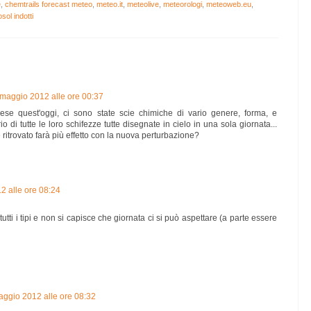
e
,
chemtrails forecast meteo
,
meteo.it
,
meteolive
,
meteorologi
,
meteoweb.eu
,
sol indotti
 maggio 2012 alle ore 00:37
se quest'oggi, ci sono state scie chimiche di vario genere, forma, e
 di tutte le loro schifezze tutte disegnate in cielo in una sola giornata...
ritrovato farà più effetto con la nuova perturbazione?
2 alle ore 08:24
utti i tipi e non si capisce che giornata ci si può aspettare (a parte essere
aggio 2012 alle ore 08:32