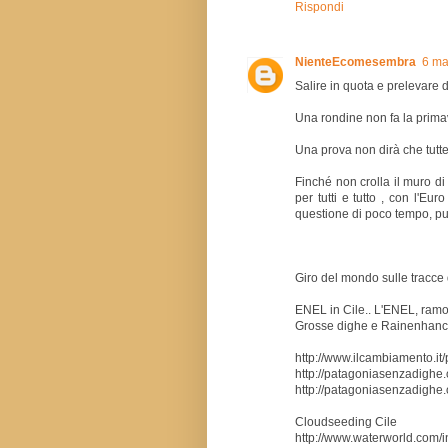
Rispondi
NienteEcomesembra
6 ma
Salire in quota e prelevare d
Una rondine non fa la prima
Una prova non dirà che tutte
Finché non crolla il muro di
per tutti e tutto , con l'Eu
questione di poco tempo, pur
Giro del mondo sulle tracce d
ENEL in Cile.. L'ENEL, ramo 
Grosse dighe e Rainenhanc
http://www.ilcambiamento.i
http://patagoniasenzadighe
http://patagoniasenzadighe
Cloudseeding Cile
http://www.waterworld.com/