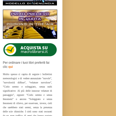
Per ordinare i tuoi libri preferiti fai
clic
qui
Molto spesso ci capita di seguire i bollettini
meteorologici e di vedere annunziate "nuvole",
"nuvolosità diffuse", “velature nuvolose”,
"Cielo sereno e soleggiato, senza nubi
significative. Al più delle innocue velature di
passaggio", oppure: "Cielo sereno e senza
fenomeni" o ancora "Soleggiato e senza
fenomeni di rilievo, per osservare, invece, cieli
che sarebbero stati sereni, senza la presenza
delle scie chimiche. I cieli sono stati oscurati
da un gran traffico di aerei che hanno portato