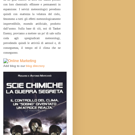
con loro chemtrails effimere e permanenti in
espansione. I servizi meteorologici pevedono
quindi con esattezza la velatura del cielo,
fenomeno a tutti gli effetti meteorologicamente
imprevedibile, essendo artificiale, prodotto
dall’uomo. Sulla base di ciò, noi di Tanker
Enemy, proviamo a mettere un po' di sale sulla
coda agli spregiudicati meteorologi,
prevedendo quindi le attività di aerosol e, di
conseguenza, il tempo ed il clima che ne
conseguono.
Add blog to our
blog directory