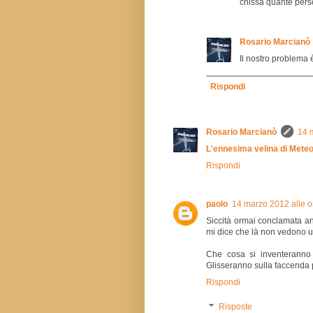
chissà quante pers
Rosario Marcianò
Il nostro problema 
Rispondi
Rosario Marcianò
14 
L'ennesima velina di Mete
Rispondi
paolo
14 marzo 2012 alle o
Siccità ormai conclamata an
mi dice che là non vedono u
Che cosa si inventeranno 
Glisseranno sulla faccenda p
Rispondi
Risposte