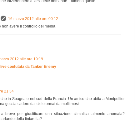
one inizierebbero a farsi delle domande... almeno quelle
16 marzo 2012 alle ore 00:12
è non avere il controllo dei media.
marzo 2012 alle ore 19:19
olive confutata da Tanker Enemy
re 21:34
che in Spagna e nel sud della Francia. Un amico che abita a Montpellier
na goccia cadere dal cielo ormai da molti mesi.
a breve per giustificare una situazione climatica talmente anomala?
arlando della tintarella?