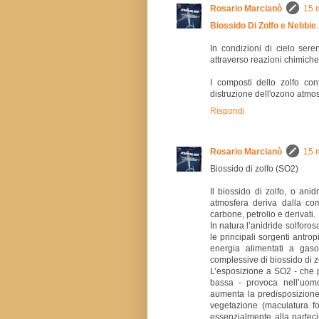
Rosario Marcianò
15 
Biossido Di Zolfo e Nebbie
.
In condizioni di cielo sere
attraverso reazioni chimiche
I composti dello zolfo co
distruzione dell'ozono atmos
Rispondi
Rosario Marcianò
15 
Biossido di zolfo (SO2)
Il biossido di zolfo, o ani
atmosfera deriva dalla comb
carbone, petrolio e derivati.
In natura l’anidride solforo
le principali sorgenti antro
energia alimentati a gasol
complessive di biossido di z
L’esposizione a SO2 - che p
bassa - provoca nell’uomo 
aumenta la predisposizione ad
vegetazione (maculatura fog
essenzialmente alla partec