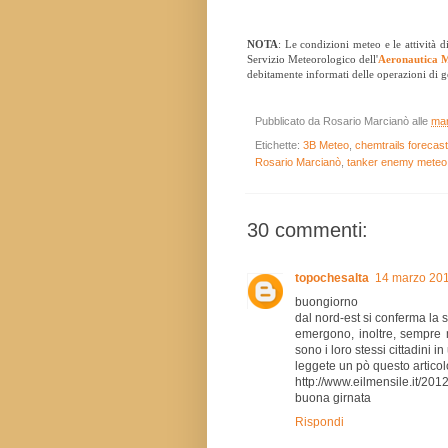
NOTA
: Le condizioni meteo e le attività d
Servizio Meteorologico dell'
Aeronautica M
debitamente informati delle operazioni di ge
Pubblicato da
Rosario Marcianò
alle
mar
Etichette:
3B Meteo
,
chemtrails forecas
Rosario Marcianò
,
tanker enemy meteo
30 commenti:
topochesalta
14 marzo 201
buongiorno
dal nord-est si conferma la s
emergono, inoltre, sempre 
sono i loro stessi cittadini i
leggete un pò questo articol
http://www.eilmensile.it/201
buona girnata
Rispondi