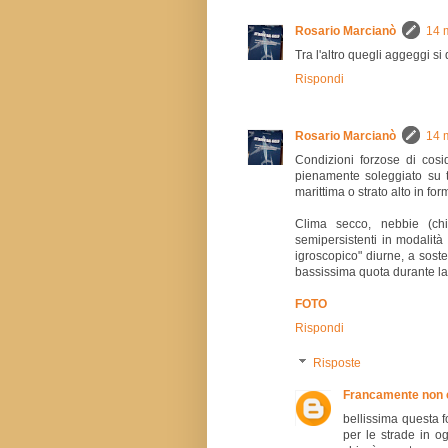
Rosario Marcianò
14 
Tra l'altro quegli aggeggi s
Rispondi
Rosario Marcianò
14 
Condizioni forzose di cosi
pienamente soleggiato su tu
marittima o strato alto in for
Clima secco, nebbie (chi
semipersistenti in modalità
igroscopico" diurne, a sost
bassissima quota durante la
FOTO
Rispondi
Risposte
Francamente non 
bellissima questa f
per le strade in ogn