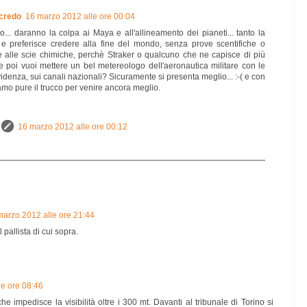
credo
16 marzo 2012 alle ore 00:04
... daranno la colpa ai Maya e all'allineamento dei pianeti... tanto la
e preferisce credere alla fine del mondo, senza prove scentifiche o
ere alle scie chimiche, perchè Straker o qualcuno che ne capisce di più
 e poi vuoi mettere un bel metereologo dell'aeronautica militare con le
videnza, sui canali nazionali? Sicuramente si presenta meglio... :-( e con
amo pure il trucco per venire ancora meglio.
16 marzo 2012 alle ore 00:12
marzo 2012 alle ore 21:44
pallista di cui sopra.
le ore 08:46
 impedisce la visibilità oltre i 300 mt. Davanti al tribunale di Torino si