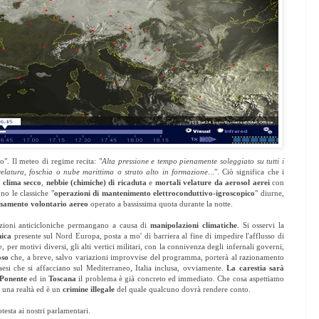
o". Il meteo di regime recita: "
Alta pressione e tempo pienamente soleggiato su tutti i
velatura, foschia o nube marittima o strato alto in formazione
...". Ciò significa che i
a
clima secco
,
nebbie (chimiche) di ricaduta
e
mortali velature da aerosol aerei
con
ono le classiche "
operazioni di mantenimento elettroconduttivo-igroscopico
" diurne,
inamento volontario aereo
operato a bassissima quota durante la notte.
izioni anticicloniche permangano a causa di
manipolazioni climatiche
. Si osservi la
imica
presente sul Nord Europa, posta a mo' di barriera al fine di impedire l'afflusso di
 per motivi diversi, gli alti vertici militari, con la connivenza degli infernali governi,
toso
che, a breve, salvo variazioni improvvise del programma, porterà al razionamento
paesi che si affacciano sul Mediterraneo, Italia inclusa, ovviamente.
La carestia sarà
 Ponente
ed in
Toscana
il problema è già concreto ed immediato. Che cosa aspettiamo
è una realtà ed è un
crimine illegale
del quale qualcuno dovrà rendere conto.
testa ai nostri parlamentari.