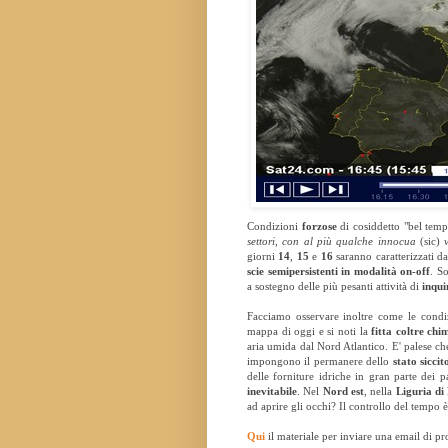
Condizioni
forzose
di cosiddetto "bel temp
settori, con al più qualche innocua
(sic)
giorni
14
,
15
e
16
saranno caratterizzati d
scie semipersistenti in modalità on-off
. S
a sostegno delle più pesanti attività di
inqu
Facciamo osservare inoltre come le cond
mappa di oggi e si noti la
fitta coltre ch
aria umida dal Nord Atlantico. E' palese che,
impongono il permanere dello
stato sicci
delle forniture idriche in gran parte dei 
inevitabile
. Nel
Nord est
, nella
Liguria di
ad aprire gli occhi? Il controllo del tempo 
Qui
il materiale per inviare una email di pro