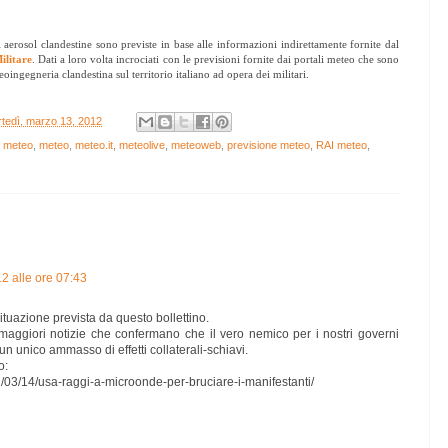
i aerosol clandestine sono previste in base alle informazioni indirettamente fornite dal
ilitare
. Dati a loro volta incrociati con le previsioni fornite dai portali meteo che sono
oingegneria clandestina sul territorio italiano ad opera dei militari.
tedì, marzo 13, 2012
t meteo
,
meteo
,
meteo.it
,
meteolive
,
meteoweb
,
previsione meteo
,
RAI meteo
,
2 alle ore 07:43
ituazione prevista da questo bollettino.
maggiori notizie che confermano che il vero nemico per i nostri governi
n un unico ammasso di effetti collaterali-schiavi.
o:
2/03/14/usa-raggi-a-microonde-per-bruciare-i-manifestanti/