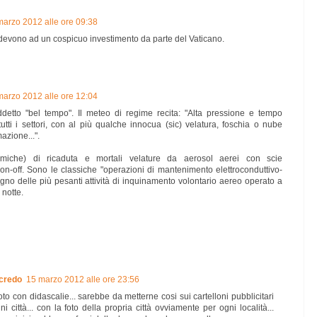
marzo 2012 alle ore 09:38
i devono ad un cospicuo investimento da parte del Vaticano.
marzo 2012 alle ore 12:04
ddetto "bel tempo". Il meteo di regime recita: "Alta pressione e tempo
tti i settori, con al più qualche innocua (sic) velatura, foschia o nube
mazione...".
miche) di ricaduta e mortali velature da aerosol aerei con scie
 on-off. Sono le classiche "operazioni di mantenimento elettroconduttivo-
egno delle più pesanti attività di inquinamento volontario aereo operato a
 notte.
credo
15 marzo 2012 alle ore 23:56
oto con didascalie... sarebbe da metterne cosi sui cartelloni pubblicitari
i città... con la foto della propria città ovviamente per ogni località...