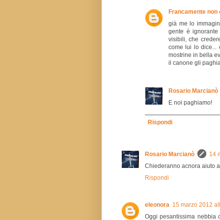
Francamente non 
già me lo immagino
gente è ignorante 
visibili, che cred
come lui lo dice...
mostrine in bella e
il canone gli paghi
Rosario Marcianò
E noi paghiamo!
Rispondi
Rosario Marcianò
14 
Chiederanno acnora aiuto al 
Rispondi
eleonora
15 marzo 2012 al
Oggi pesantissima nebbia che