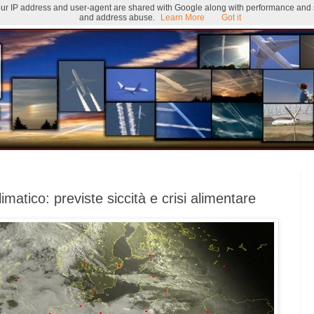
 Your IP address and user-agent are shared with Google along with performance and se
and address abuse.
Learn More
Got it
imatico: previste siccità e crisi alimentare