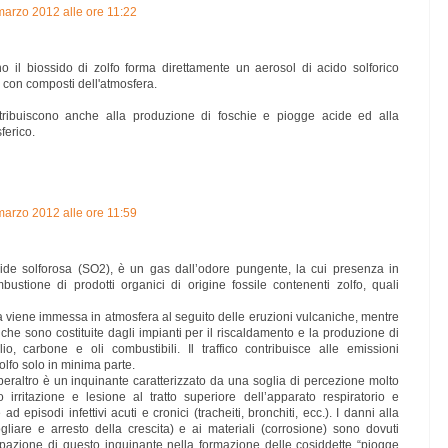
marzo 2012 alle ore 11:22
no il biossido di zolfo forma direttamente un aerosol di acido solforico
 con composti dell'atmosfera.
ntribuiscono anche alla produzione di foschie e piogge acide ed alla
ferico.
marzo 2012 alle ore 11:59
dride solforosa (SO2), è un gas dall’odore pungente, la cui presenza in
ustione di prodotti organici di origine fossile contenenti zolfo, quali
sa viene immessa in atmosfera al seguito delle eruzioni vulcaniche, mentre
piche sono costituite dagli impianti per il riscaldamento e la produzione di
io, carbone e oli combustibili. Il traffico contribuisce alle emissioni
olfo solo in minima parte.
eraltro è un inquinante caratterizzato da una soglia di percezione molto
irritazione e lesione al tratto superiore dell’apparato respiratorio e
 episodi infettivi acuti e cronici (tracheiti, bronchiti, ecc.). I danni alla
liare e arresto della crescita) e ai materiali (corrosione) sono dovuti
ipazione di questo inquinante nella formazione delle cosiddette “piogge