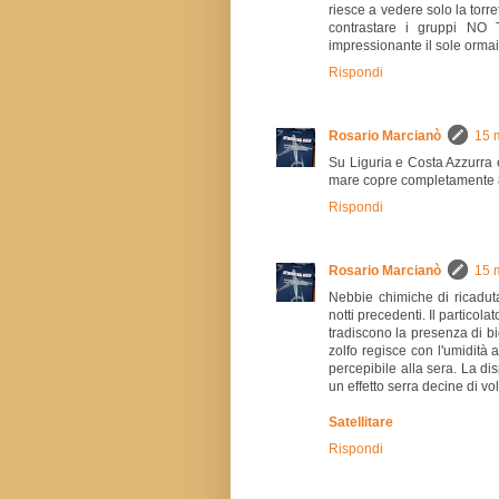
riesce a vedere solo la torr
contrastare i gruppi NO 
impressionante il sole orma
Rispondi
Rosario Marcianò
15 
Su Liguria e Costa Azzurra e
mare copre completamente 8
Rispondi
Rosario Marcianò
15 
Nebbie chimiche di ricaduta.
notti precedenti. Il particol
tradiscono la presenza di bio
zolfo regisce con l'umidità 
percepibile alla sera. La di
un effetto serra decine di vo
Satellitare
Rispondi